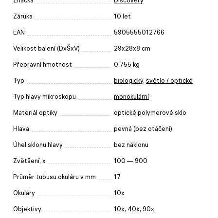
Značka
Discovery
Záruka
10 let
EAN
5905555012766
Velikost balení (DxŠxV)
29x28x8 cm
Přepravní hmotnost
0.755 kg
Typ
biologický
,
světlo / optické
Typ hlavy mikroskopu
monokulární
Materiál optiky
optické polymerové sklo
Hlava
pevná (bez otáčení)
Úhel sklonu hlavy
bez náklonu
Zvětšení, x
100 — 900
Průměr tubusu okuláru v mm
17
Okuláry
10x
Objektivy
10x, 40x, 90x