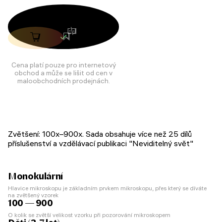
Cena platí pouze pro internetový
obchod a může se lišit od cen v
maloobchodních prodejnách.
Zvětšení: 100x–900x. Sada obsahuje více než 25 dílů
příslušenství a vzdělávací publikaci "Neviditelný svět"
Monokulární
Hlavice mikroskopu je základním prvkem mikroskopu, přes který se díváte
na zvětšený vzorek
100 — 900
O kolik se zvětší velikost vzorku při pozorování mikroskopem