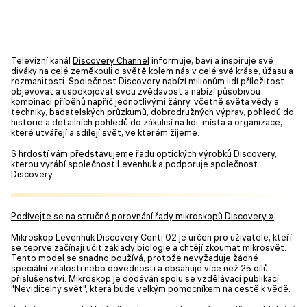
Televizní kanál
Discovery Channel
informuje, baví a inspiruje své
diváky na celé zeměkouli o světě kolem nás v celé své kráse, úžasu a
rozmanitosti. Společnost Discovery nabízí milionům lidí příležitost
objevovat a uspokojovat svou zvědavost a nabízí působivou
kombinaci příběhů napříč jednotlivými žánry, včetně světa vědy a
techniky, badatelských průzkumů, dobrodružných výprav, pohledů do
historie a detailních pohledů do zákulisí na lidi, místa a organizace,
které utvářejí a sdílejí svět, ve kterém žijeme.
S hrdostí vám představujeme řadu optických výrobků Discovery,
kterou vyrábí společnost Levenhuk a podporuje společnost
Discovery.
Podívejte se na stručné porovnání řady mikroskopů Discovery »
Mikroskop Levenhuk Discovery Centi 02 je určen pro uživatele, kteří
se teprve začínají učit základy biologie a chtějí zkoumat mikrosvět.
Tento model se snadno používá, protože nevyžaduje žádné
speciální znalosti nebo dovednosti a obsahuje více než 25 dílů
příslušenství. Mikroskop je dodáván spolu se vzdělávací publikací
"Neviditelný svět", která bude velkým pomocníkem na cestě k vědě.