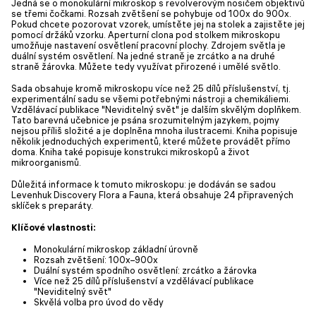
Jedná se o monokulární mikroskop s revolverovým nosičem objektivů
se třemi čočkami. Rozsah zvětšení se pohybuje od 100x do 900x.
Pokud chcete pozorovat vzorek, umístěte jej na stolek a zajistěte jej
pomocí držáků vzorku. Aperturní clona pod stolkem mikroskopu
umožňuje nastavení osvětlení pracovní plochy. Zdrojem světla je
duální systém osvětlení. Na jedné straně je zrcátko a na druhé
straně žárovka. Můžete tedy využívat přirozené i umělé světlo.
Sada obsahuje kromě mikroskopu více než 25 dílů příslušenství, tj.
experimentální sadu se všemi potřebnými nástroji a chemikáliemi.
Vzdělávací publikace "Neviditelný svět" je dalším skvělým doplňkem.
Tato barevná učebnice je psána srozumitelným jazykem, pojmy
nejsou příliš složité a je doplněna mnoha ilustracemi. Kniha popisuje
několik jednoduchých experimentů, které můžete provádět přímo
doma. Kniha také popisuje konstrukci mikroskopů a život
mikroorganismů.
Důležitá informace k tomuto mikroskopu: je dodáván se sadou
Levenhuk Discovery Flora a Fauna, která obsahuje 24 připravených
sklíček s preparáty.
Klíčové vlastnosti:
Monokulární mikroskop základní úrovně
Rozsah zvětšení: 100x–900x
Duální systém spodního osvětlení: zrcátko a žárovka
Více než 25 dílů příslušenství a vzdělávací publikace
"Neviditelný svět"
Skvělá volba pro úvod do vědy