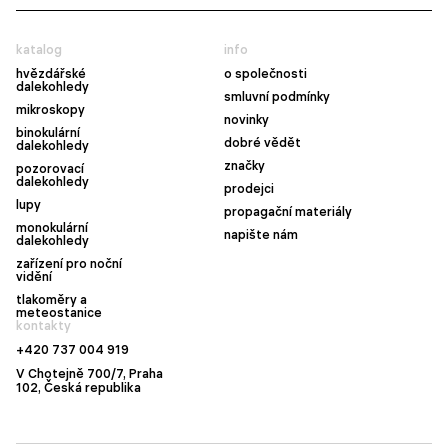
katalog
info
hvězdářské
o společnosti
dalekohledy
smluvní podmínky
mikroskopy
novinky
binokulární
dobré vědět
dalekohledy
značky
pozorovací
dalekohledy
prodejci
lupy
propagační materiály
monokulární
napište nám
dalekohledy
zařízení pro noční
vidění
tlakoměry a
meteostanice
kontakty
+420 737 004 919
V Chotejně 700/7, Praha
102, Česká republika