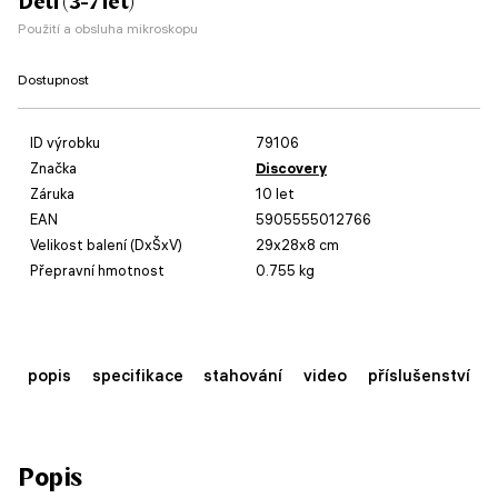
Děti (3-7 let)
Použití a obsluha mikroskopu
Dostupnost
ID výrobku
79106
Značka
Discovery
Záruka
10 let
EAN
5905555012766
Velikost balení (DxŠxV)
29x28x8 cm
Přepravní hmotnost
0.755 kg
popis
specifikace
stahování
video
příslušenství
Popis