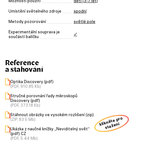
Možnosti použití
děti (3-7 let)
Umístění světelného zdroje
spodní
Metody pozorování
světlé pole
Experimentální souprava je
✓
součástí balíčku
Reference
a stahování
Optika Discovery (pdf)
(PDF, 910.85 Kb)
Stručné porovnání řady mikroskopů
Discovery (pdf)
(PDF, 373.18 Kb)
Stáhnout obrázky ve vysokém rozlišení (zip)
klikněte pro
(ZIP, 83.5 Mb)
stažení
Ukázka z naučné knížky „Neviditelný svět“
(pdf) CZ
(PDF, 5.44 Mb)