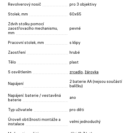
Revolverový nosič
pro 3 objektivy
Stolek, mm
60x65
Zdvih stolku pomocí
zaostřovacího mechanismu,
pevné
mm
Pracovní stolek, mm
s klipy
Zaostření
hrubé
Tělo
plast
S osvětlením
zrcadlo
,
žárovka
2 baterie AA (nejsou součástí
Napájení
balíčku)
Napájení: baterie / vestavěná
ano
baterie
Typ uživatele
pro děti
Úroveň obtížnosti montáže a
velmi jednoduchý
instalace