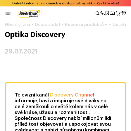
Důležité informace o cenách a dostupnosti výrobků.
Zjistěte více!
Hlavní strana
Dobré vědět
Recenze produktů
Ostatní
Optika Discovery
29.07.2021
Televizní kanál
Discovery Channel
informuje, baví a inspiruje své diváky na
celé zeměkouli o světě kolem nás v celé
své kráse, úžasu a rozmanitosti.
Společnost Discovery nabízí milionům lidí
příležitost objevovat a uspokojovat svou
zvědavost a nabízí působivou kombinaci