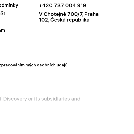
odmínky
+420 737 004 919
dět
V Chotejně 700/7, Praha
102, Česká republika
ám
zpracováním mých osobních údajů.
 Discovery or its subsidiaries and