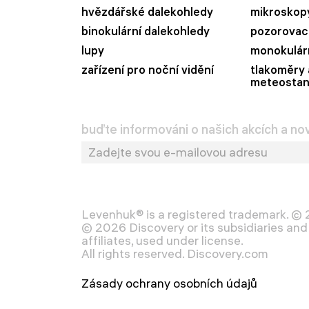
hvězdářské dalekohledy
mikroskop
binokulární dalekohledy
pozorovací
lupy
monokulár
zařízení pro noční vidění
tlakoměry 
meteostan
buďte informováni o našich akcích a no
Levenhuk® is a registered trademark. ©
© 2026 Discovery or its subsidiaries and 
affiliates, used under license.
All rights reserved. Discovery.com
Zásady ochrany osobních údajů