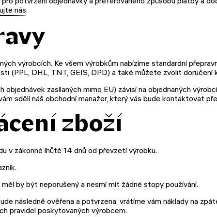
pro potvrzení objednávky a preferovaného způsobu platby a d
ujte nás
.
ravy
aných výrobcích. Ke všem výrobkům nabízíme standardní přepravn
osti (PPL, DHL, TNT, GEIS, DPD) a také můžete zvolit doručení 
 objednávek zasílaných mimo EU) závisí na objednaných výrobcí
 vám sdělí náš obchodní manažer, který vás bude kontaktovat pře
ácení zboží
u v zákonné lhůtě 14 dnů od převzetí výrobku.
zník.
 měl by být neporušený a nesmí mít žádné stopy používání.
bude následně ověřena a potvrzena, vrátíme vám náklady na zpát
ch pravidel poskytovaných výrobcem.