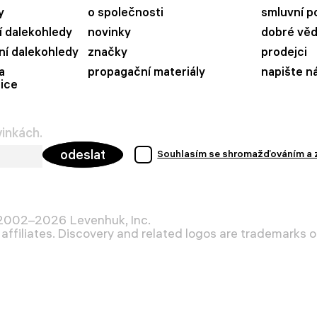
y
o společnosti
smluvní p
 dalekohledy
novinky
dobré vě
ní dalekohledy
značky
prodejci
a
propagační materiály
napište n
ice
vinkách.
odeslat
Souhlasím se shromažďováním a 
 2002–2026 Levenhuk, Inc.
affiliates. Discovery and related logos are trademarks of