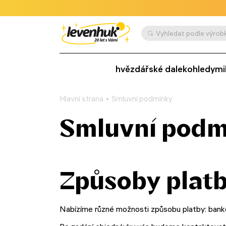
Vyhledat podle výrobk
hvězdářské dalekohledy
mi
Hlavní strana
Smluvní podmínky
Smluvní podm
Způsoby plat
Nabízíme různé možnosti způsobu platby: bank