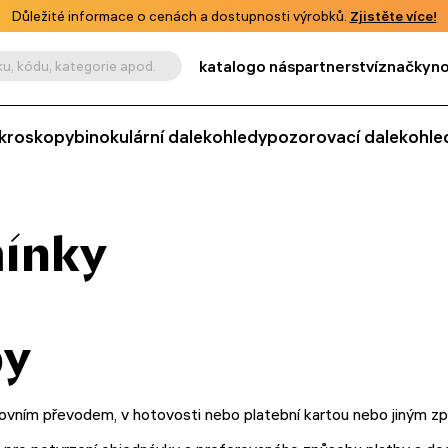
Důležité informace o cenách a dostupnosti výrobků.
Zjistěte více!
katalog
o nás
partnerství
značky
no
u, kódu, kategorie apod.
kroskopy
binokulární dalekohledy
pozorovací dalekohle
ínky
by
ovním převodem, v hotovosti nebo platební kartou nebo jiným z