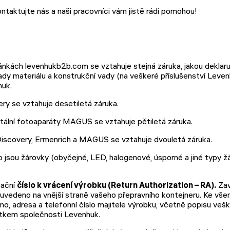
ntaktujte nás a naši pracovníci vám jistě rádi pomohou!
kách levenhukb2b.com se vztahuje stejná záruka, jakou deklar
dy materiálu a konstrukční vady (na veškeré příslušenství Leven
huk.
ry se vztahuje desetiletá záruka.
gitální fotoaparáty MAGUS se vztahuje pětiletá záruka.
Discovery, Ermenrich a MAGUS se vztahuje dvouletá záruka.
o jsou žárovky (obyčejné, LED, halogenové, úsporné a jiné typy žár
zační
číslo k vrácení výrobku (Return Authorization – RA).
Zav
e uvedeno na vnější straně vašeho přepravního kontejneru. Ke v
, adresa a telefonní číslo majitele výrobku, včetně popisu veš
etkem společnosti Levenhuk.