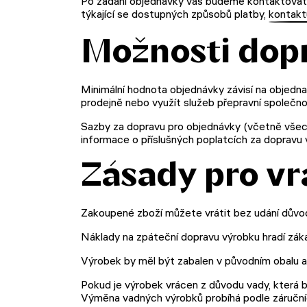
Po zadání objednávky vás budeme kontaktovat 
týkající se dostupných způsobů platby,
kontakt
Možnosti dop
Minimální hodnota objednávky závisí na objedn
prodejně nebo využít služeb přepravní společn
Sazby za dopravu pro objednávky (včetně všech
informace o příslušných poplatcích za dopravu
Zásady pro vr
Zakoupené zboží můžete vrátit bez udání důvod
Náklady na zpáteční dopravu výrobku hradí záka
Výrobek by měl být zabalen v původním obalu a
Pokud je výrobek vrácen z důvodu vady, která 
Výměna vadných výrobků probíhá podle záruční