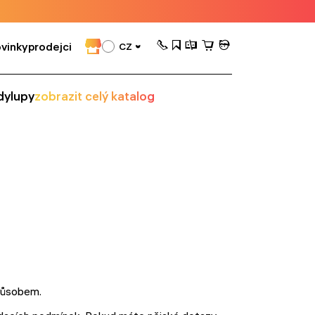
vinky
prodejci
CZ
dy
lupy
zobrazit celý katalog
působem.