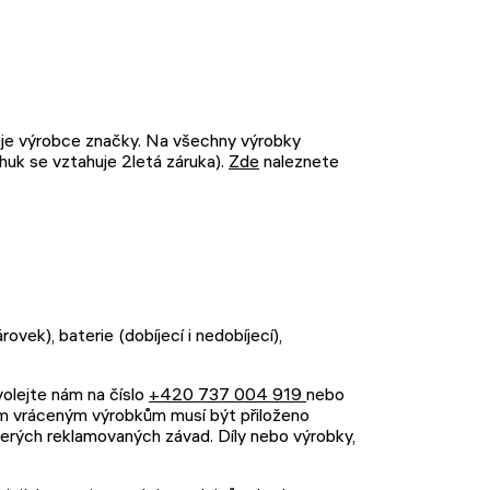
uje výrobce značky. Na všechny výrobky
huk se vztahuje 2letá záruka).
Zde
naleznete
ovek), baterie (dobíjecí i nedobíjecí),
olejte nám na číslo
+420 737 004 919
nebo
šem vráceným výrobkům musí být přiloženo
kerých reklamovaných závad. Díly nebo výrobky,