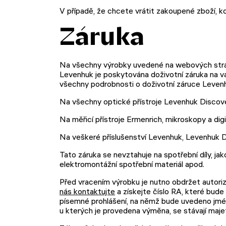
V případě, že chcete vrátit zakoupené zboží, ko
Záruka
Na všechny výrobky uvedené na webových strán
Levenhuk je poskytována doživotní záruka na va
všechny podrobnosti o doživotní záruce Leven
Na všechny optické přístroje Levenhuk Discove
Na měřicí přístroje Ermenrich, mikroskopy a di
Na veškeré příslušenství Levenhuk, Levenhuk 
Tato záruka se nevztahuje na spotřební díly, jak
elektromontážní spotřební materiál apod.
Před vracením výrobku je nutno obdržet autori
nás kontaktujte
a získejte číslo RA, které bud
písemné prohlášení, na němž bude uvedeno jméno
u kterých je provedena výměna, se stávají maj