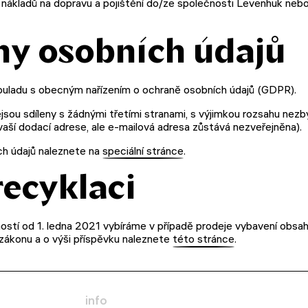
ákladů na dopravu a pojištění do/ze společnosti Levenhuk nebo 
ny osobních údajů
ouladu s obecným nařízením o ochraně osobních údajů (GDPR).
jsou sdíleny s žádnými třetími stranami, s výjimkou rozsahu nez
vaší dodací adrese, ale e-mailová adresa zůstává nezveřejněna).
h údajů naleznete na
speciální stránce
.
recyklaci
stí od 1. ledna 2021 vybíráme v případě prodeje vybavení obsah
 zákonu a o výši příspěvku naleznete
této stránce
.
info