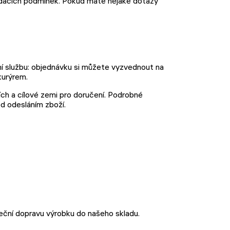
odacích podmínek. Pokud máte nějaké dotazy
í službu: objednávku si můžete vyzvednout na
kurýrem.
ch a cílové zemi pro doručení. Podrobné
d odesláním zboží.
eční dopravu výrobku do našeho skladu.