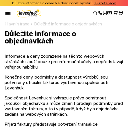
Důležité informace o cenách a dostupnosti výrobků.
Zjistěte více!
Hlavní strana
Důležité informace o objednávkách
Důležité informace o
objednávkách
Informace a ceny zobrazené na těchto webových
stránkách slouží pouze pro informační účely a nepředstavují
veřejnou nabídku.
Konečné ceny, podmínky a dostupnost výrobků jsou
potvrzeny oficiální fakturou vystavenou společností
Levenhuk.
Společnost Levenhuk si vyhrazuje právo odmítnout
jakoukoli objednávku a může změnit prodejní podmínky před
vystavením faktury, a to i v případě, když byla objednávka
zadána na webových stránkách.
Přijetí faktury představuje potvrzení transakce.