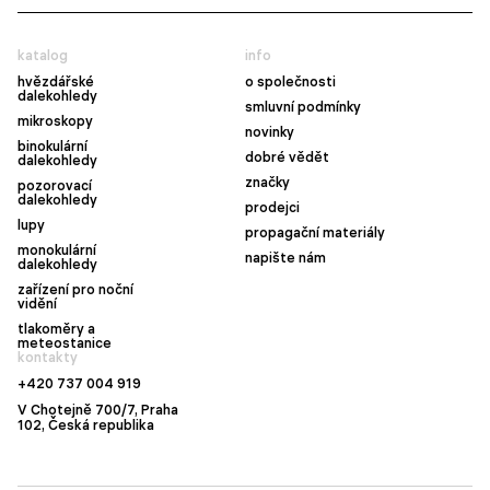
katalog
info
hvězdářské
o společnosti
dalekohledy
smluvní podmínky
mikroskopy
novinky
binokulární
dobré vědět
dalekohledy
značky
pozorovací
dalekohledy
prodejci
lupy
propagační materiály
monokulární
napište nám
dalekohledy
zařízení pro noční
vidění
tlakoměry a
meteostanice
kontakty
+420 737 004 919
V Chotejně 700/7, Praha
102, Česká republika