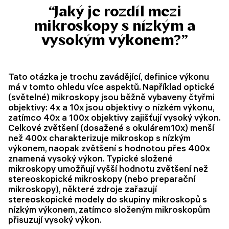
“Jaký je rozdíl mezi
mikroskopy s nízkým a
vysokým výkonem?”
Tato otázka je trochu zavádějící, definice výkonu
má v tomto ohledu více aspektů. Například optické
(světelné) mikroskopy jsou běžně vybaveny čtyřmi
objektivy: 4x a 10x jsou objektivy o nízkém výkonu,
zatímco 40x a 100x objektivy zajišťují vysoký výkon.
Celkové zvětšení (dosažené s okulárem10x) menší
než 400x charakterizuje mikroskop s nízkým
výkonem, naopak zvětšení s hodnotou přes 400x
znamená vysoký výkon. Typické složené
mikroskopy umožňují vyšší hodnotu zvětšení než
stereoskopické mikroskopy (nebo preparační
mikroskopy), některé zdroje zařazují
stereoskopické modely do skupiny mikroskopů s
nízkým výkonem, zatímco složeným mikroskopům
přisuzují vysoký výkon.