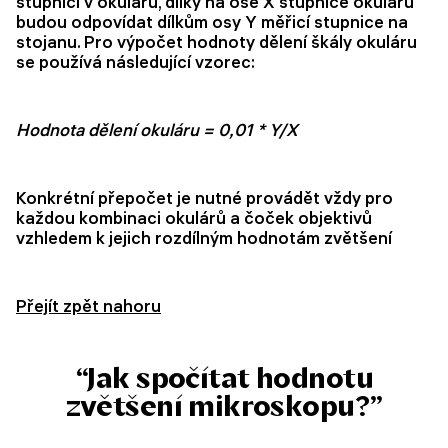
stupnicí v okuláru, dílky na ose X stupnice okuláru
budou odpovídat dílkům osy Y měřicí stupnice na
stojanu. Pro výpočet hodnoty dělení škály okuláru
se používá následující vzorec:
Hodnota dělení okuláru = 0,01 * Y/X
Konkrétní přepočet je nutné provádět vždy pro
každou kombinaci okulárů a čoček objektivů
vzhledem k jejich rozdílným hodnotám zvětšení
Přejít zpět nahoru
“Jak spočítat hodnotu
zvětšení mikroskopu?”