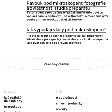
Pavouk pod mikroskopem: fotografie
a zvláštnosti studia preparátů
Tato recenze pro začínající průzkumníky mikrosvěta
vás seznámí s optickými, osvětlovacími a mechanickými
součástmi mikroskopu a jejich funkcemi
Jak vypadají vlasy pod mikroskopem?
Přečtěte si tuto recenzi a dozvíte se, jak pozorovat
lidské vlasy, jak vypadají různé vlasy pod mikroskopem a
jaké zvětšení je k pozorování potřeba
Všechny články
katalog
info
hvězdářské
o společnosti
dalekohledy
smluvní podmínky
mikroskopy
novinky