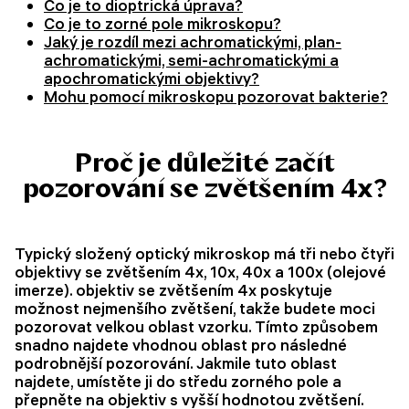
Co je to dioptrická úprava?
Co je to zorné pole mikroskopu?
Jaký je rozdíl mezi achromatickými, plan-
achromatickými, semi-achromatickými a
apochromatickými objektivy?
Mohu pomocí mikroskopu pozorovat bakterie?
Proč je důležité začít
pozorování se zvětšením 4x?
Typický složený optický mikroskop má tři nebo čtyři
objektivy se zvětšením 4x, 10x, 40x a 100x (olejové
imerze). objektiv se zvětšením 4x poskytuje
možnost nejmenšího zvětšení, takže budete moci
pozorovat velkou oblast vzorku. Tímto způsobem
snadno najdete vhodnou oblast pro následné
podrobnější pozorování. Jakmile tuto oblast
najdete, umístěte ji do středu zorného pole a
přepněte na objektiv s vyšší hodnotou zvětšení.