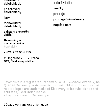
binokulární
dobré vědět
dalekohledy
značky
pozorovací
dalekohledy
prodejci
lupy
propagační materiály
monokulární
napište nám
dalekohledy
zařízení pro noční
vidění
tlakoměry a
meteostanice
kontakty
+420 737 004 919
V Chotejně 700/7, Praha
102, Česká republika
Levenhuk® is a registered trademark. © 2002–2026 Levenhuk, Inc.
© 2026 Discovery or its subsidiaries and affiliates. Discovery and
related logos are trademarks of Discovery or its subsidiaries and
affiliates, used under license.
All rights reserved. Discovery.com
Zásady ochrany osobních údajů