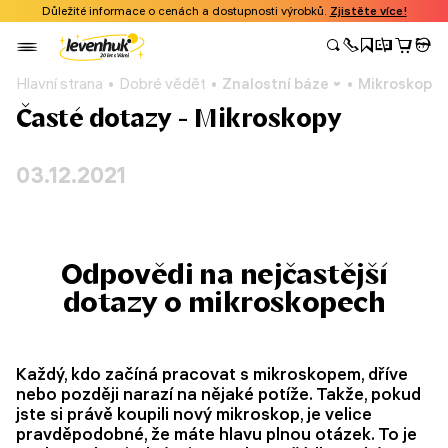
Důležité informace o cenách a dostupnosti výrobků.
Zjistěte více!
Hlavní strana
Dobré vědět
Znalostní báze
Mikroskopy
Časté dotazy - Mikroskopy
03.12.2021
Odpovědi na nejčastější
dotazy o mikroskopech
Každý, kdo začíná pracovat s mikroskopem, dříve
nebo později narazí na nějaké potíže. Takže, pokud
jste si právě koupili nový mikroskop, je velice
pravděpodobné, že máte hlavu plnou otázek. To je