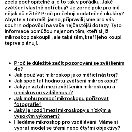
zcela pochopitelné a je to tak v pořádku. Jaké
zvětšení vlastně potřebuji? Je zorné pole pro mě
nějak důležité? Proč potřebuji dodatečné okuláry?
Abyste v tom měli jasno, připravili jsme pro vás
souhrn odpovědí na vaše nejčastější dotazy. Tyto
informace pomůžou nejenom těm, kteří si již
mikroskop zakoupili, ale také těm, kteří jeho koupi
teprve plánují.
Proč je důležité začít pozorování se zvětšením
4x?
Jak používat mikroskop jako měřicí nástroj?
Jak spočítat hodnotu zvětšení mikroskopu?
Jaký je vztah mezi zvětšením mikroskopu a
ohniskovou vzdáleností?
Jak mohu pomocí mikroskopu pořizovat
fotografie?
Jaký je rozdíl mezi mikroskopy s nízkým a
vysokým výkonem?
Hledáme mikroskop pro vzdělávání. Máme si
vybrat model se třemi nebo čtyřmi objektivy?