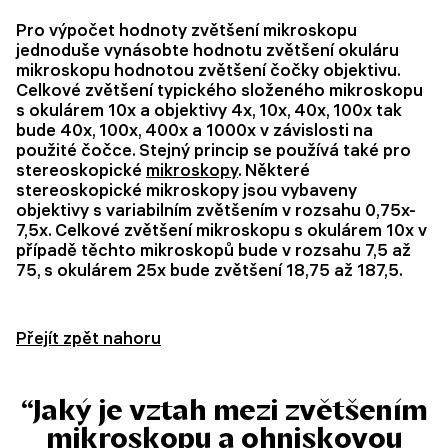
Pro výpočet hodnoty zvětšení mikroskopu
jednoduše vynásobte hodnotu zvětšení okuláru
mikroskopu hodnotou zvětšení čočky objektivu.
Celkové zvětšení typického složeného mikroskopu
s okulárem 10x a objektivy 4x, 10x, 40x, 100x tak
bude 40x, 100x, 400x a 1000x v závislosti na
použité čočce. Stejný princip se používá také pro
stereoskopické
mikroskopy
. Některé
stereoskopické mikroskopy jsou vybaveny
objektivy s variabilním zvětšením v rozsahu 0,75x-
7,5x. Celkové zvětšení mikroskopu s okulárem 10x v
případě těchto mikroskopů bude v rozsahu 7,5 až
75, s okulárem 25x bude zvětšení 18,75 až 187,5.
Přejít zpět nahoru
“Jaký je vztah mezi zvětšením
mikroskopu a ohniskovou