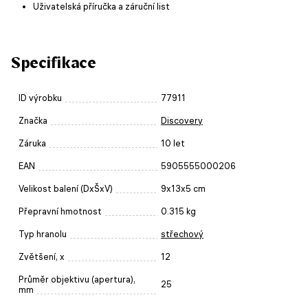
Uživatelská příručka a záruční list
Specifikace
ID výrobku
77911
Značka
Discovery
Záruka
10 let
EAN
5905555000206
Velikost balení (DxŠxV)
9x13x5 cm
Přepravní hmotnost
0.315 kg
Typ hranolu
střechový
Zvětšení, x
12
Průměr objektivu (apertura),
25
mm