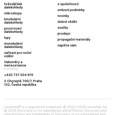
hvězdářské
o společnosti
dalekohledy
smluvní podmínky
mikroskopy
novinky
binokulární
dobré vědět
dalekohledy
značky
pozorovací
dalekohledy
prodejci
lupy
propagační materiály
monokulární
napište nám
dalekohledy
zařízení pro noční
vidění
tlakoměry a
meteostanice
kontakty
+420 737 004 919
V Chotejně 700/7, Praha
102, Česká republika
Levenhuk® is a registered trademark. © 2002–2026 Levenhuk, Inc.
© 2026 Discovery or its subsidiaries and affiliates. Discovery and
related logos are trademarks of Discovery or its subsidiaries and