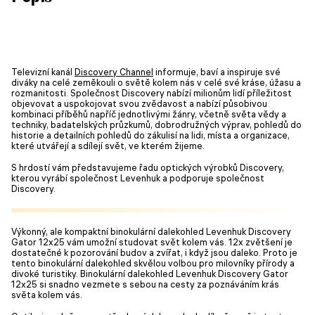
Televizní kanál
Discovery Channel
informuje, baví a inspiruje své
diváky na celé zeměkouli o světě kolem nás v celé své kráse, úžasu a
rozmanitosti. Společnost Discovery nabízí milionům lidí příležitost
objevovat a uspokojovat svou zvědavost a nabízí působivou
kombinaci příběhů napříč jednotlivými žánry, včetně světa vědy a
techniky, badatelských průzkumů, dobrodružných výprav, pohledů do
historie a detailních pohledů do zákulisí na lidi, místa a organizace,
které utvářejí a sdílejí svět, ve kterém žijeme.
S hrdostí vám představujeme řadu optických výrobků Discovery,
kterou vyrábí společnost Levenhuk a podporuje společnost
Discovery.
Výkonný, ale kompaktní binokulární dalekohled Levenhuk Discovery
Gator 12x25 vám umožní studovat svět kolem vás. 12x zvětšení je
dostatečné k pozorování budov a zvířat, i když jsou daleko. Proto je
tento binokulární dalekohled skvělou volbou pro milovníky přírody a
divoké turistiky. Binokulární dalekohled Levenhuk Discovery Gator
12x25 si snadno vezmete s sebou na cesty za poznáváním krás
světa kolem vás.