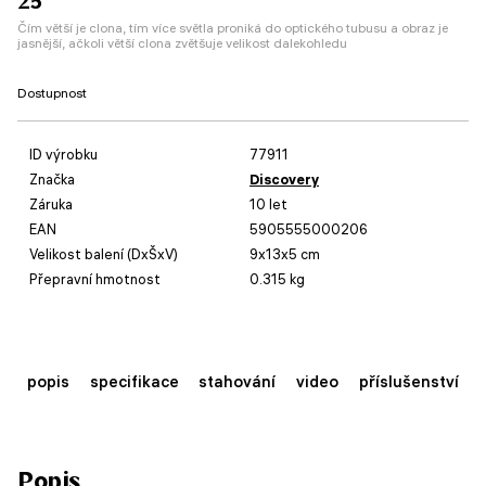
25
Čím větší je clona, tím více světla proniká do optického tubusu a obraz je
jasnější, ačkoli větší clona zvětšuje velikost dalekohledu
Dostupnost
ID výrobku
77911
Značka
Discovery
Záruka
10 let
EAN
5905555000206
Velikost balení (DxŠxV)
9x13x5 cm
Přepravní hmotnost
0.315 kg
popis
specifikace
stahování
video
příslušenství
Popis