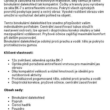
Optika je založena na střechových hranolech, díky čemuž je tento
binokulární dalekohled tak kompaktní. Čočky a hranoly jsou vyrobeny
ze skla BK-7 s antireflexními vrstvou. Pokrytí všech optických
povrchů poskytuje jasný a ostrý obraz. Vysoké rozlišení obrazu vám
umožní si vychutnat detailní pohled na objekt.
Tento binokulární dalekohled lze snadno přizpůsobit vašim
individuálním potřebám. Centrální zaostřovací tubus slouží k
nastavení ostrosti, lze upravit i dioptrickou korekci okuláru a také
mezipupilární vzdálenost. Pryžové očnice zajišťují maximální komfort
při delším pozorování.
Binokulární dalekohled je odolný proti prachu a vodě: tělo je pokryto
protiskluzovou gumou.
Klíčové vlastnosti:
12x zvětšení, skleněná optika BK-7
Optika plně potažená antireflexní vrstvou pro maximální jas
obrazu
Díky kompaktní velikosti a nízké hmotnosti je ideální pro
outdoorové aktivity
Protiskluzové pogumované tělo, odolné proti prachu a vodě
Dioptrická korekce, pryžové očnice, centrální zaostřování
Obsah sady:
Binokulární dalekohled
Popruh
Čisticí hadřík
Pouzdro