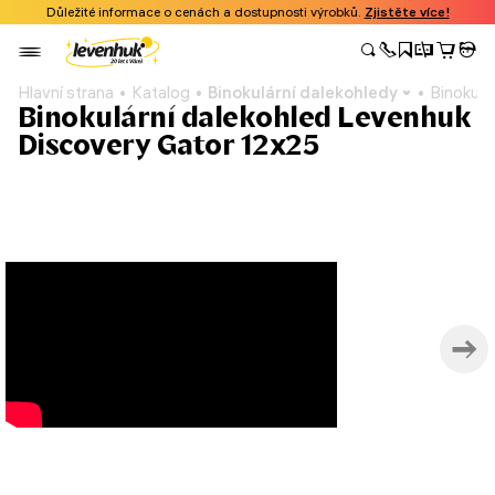
Důležité informace o cenách a dostupnosti výrobků.
Zjistěte více!
Hlavní strana
Katalog
Binokulární dalekohledy
Binokulá
Binokulární dalekohled Levenhuk
Discovery Gator 12x25