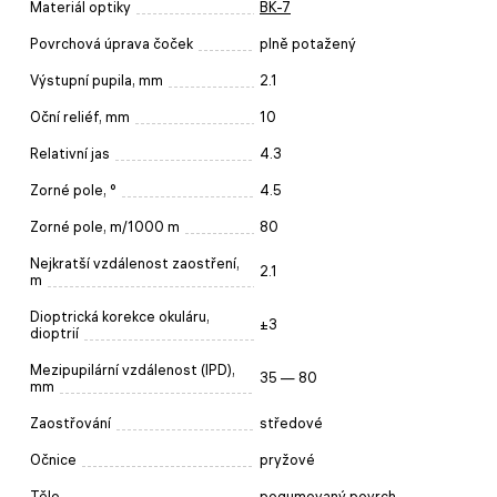
Materiál optiky
BK-7
Povrchová úprava čoček
plně potažený
Výstupní pupila, mm
2.1
Oční reliéf, mm
10
Relativní jas
4.3
Zorné pole, °
4.5
Zorné pole, m/1000 m
80
Nejkratší vzdálenost zaostření,
2.1
m
Dioptrická korekce okuláru,
±3
dioptrií
Mezipupilární vzdálenost (IPD),
35 — 80
mm
Zaostřování
středové
Očnice
pryžové
Tělo
pogumovaný povrch