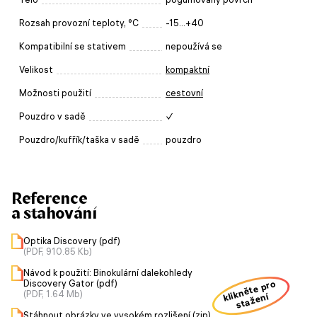
Rozsah provozní teploty, °C
-15...+40
Kompatibilní se stativem
nepoužívá se
Velikost
kompaktní
Možnosti použití
cestovní
Pouzdro v sadě
✓
Pouzdro/kufřík/taška v sadě
pouzdro
Reference
a stahování
Optika Discovery (pdf)
(PDF, 910.85 Kb)
Návod k použití: Binokulární dalekohledy
klikněte pro
Discovery Gator (pdf)
(PDF, 1.64 Mb)
stažení
Stáhnout obrázky ve vysokém rozlišení (zip)