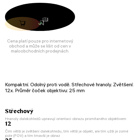
Cena platí pouze pro internetový
obchod a může se lišit od cen v
maloobchodních prodejnách.
Kompaktní. Odolný proti vodě. Střechové hranoly. Zvětšení:
12x. Průměr čoček objektivu: 25 mm
Střechový
Hranoly dalekohledů upravují orientaci obrazu promítaného objektivem
12
Čím větší je zvětšení dalekohledu, tím větší je objekt, ale tím užší je zorné
pole (FOV) a tím tmavší je obraz