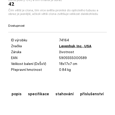
42
Čím větší je clona, tím více světla proniká do optického tubusu a
obraz je jasnější, ačkoli větší clona zvětšuje velikost dalekohledu
Dostupnost
ID výrobku
74164
Značka
Levenhuk, Inc., USA
Záruka
životnost
EAN
5905555000589
Velikost balení (DxŠxV)
18x17x7 cm
Přepravní hmotnost
0.84 kg
popis
specifikace
stahování
příslušenství