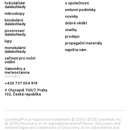
hvězdářské
o společnosti
dalekohledy
smluvní podmínky
mikroskopy
novinky
binokulární
dobré vědět
dalekohledy
značky
pozorovací
dalekohledy
prodejci
lupy
propagační materiály
monokulární
napište nám
dalekohledy
zařízení pro noční
vidění
tlakoměry a
meteostanice
kontakty
+420 737 004 919
V Chotejně 700/7, Praha
102, Česká republika
Levenhuk® is a registered trademark. © 2002–2026 Levenhuk, Inc.
© 2026 Discovery or its subsidiaries and affiliates. Discovery and
related logos are trademarks of Discovery or its subsidiaries and