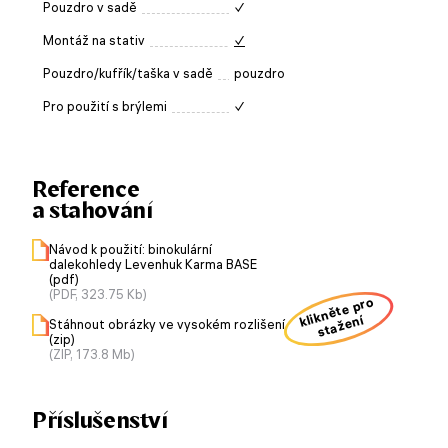
Pouzdro v sadě
✓
Montáž na stativ
✓
Pouzdro/kufřík/taška v sadě
pouzdro
Pro použití s brýlemi
✓
Reference
a stahování
Návod k použití: binokulární
dalekohledy Levenhuk Karma BASE
(pdf)
(PDF, 323.75 Kb)
klikněte pro
stažení
Stáhnout obrázky ve vysokém rozlišení
(zip)
(ZIP, 173.8 Mb)
Příslušenství