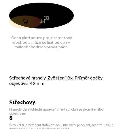
Cena platí pouze pro internetový
obchod a může se lišit od cen v
maloobchodních prodejnách.
Střechové hranoly. Zvětšení: 8x. Průměr čočky
objektivu: 42 mm
Střechový
Hranoly dalekohledů upravují orientaci obrazu promítaného
objektivem
8
Čím větší je zvětšení dalekohledu, tím větší je objekt, ale tím užší je
zorné pole (FOV) a tím tmavší je obraz