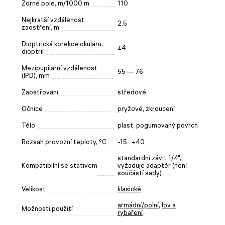
Zorné pole, m/1000 m
110
Nejkratší vzdálenost
2.5
zaostření, m
Dioptrická korekce okuláru,
±4
dioptrií
Mezipupilární vzdálenost
55 — 76
(IPD), mm
Zaostřování
středové
Očnice
pryžové, zkroucení
Tělo
plast, pogumovaný povrch
Rozsah provozní teploty, °C
-15...+40
standardní závit 1/4",
Kompatibilní se stativem
vyžaduje adaptér (není
součástí sady)
Velikost
klasické
armádní/polní
,
lov a
Možnosti použití
rybaření