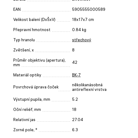
EAN
5905555000589
Velikost balení (DxŠxV)
18x17x7 cm
Přepravní hmotnost
0.84 kg
Typ hranolu
střechový
Zvětšení, x
8
Průměr objektivu (apertura),
42
mm
Materiál optiky
BK-7
několikanásobná
Povrchová úprava čoček
antireflexní vrstva
Výstupní pupila, mm
5.2
Oční reliéf, mm
18
Relativní jas
27.04
Zorné pole, °
6.3