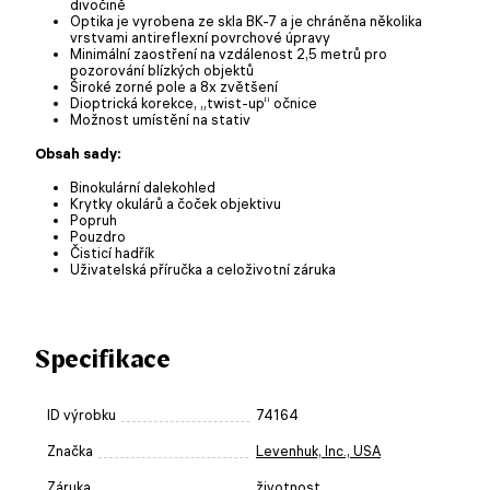
divočině
Optika je vyrobena ze skla BK-7 a je chráněna několika
vrstvami antireflexní povrchové úpravy
Minimální zaostření na vzdálenost 2,5 metrů pro
pozorování blízkých objektů
Široké zorné pole a 8x zvětšení
Dioptrická korekce, „twist-up“ očnice
Možnost umístění na stativ
Obsah sady:
Binokulární dalekohled
Krytky okulárů a čoček objektivu
Popruh
Pouzdro
Čisticí hadřík
Uživatelská příručka a celoživotní záruka
Specifikace
ID výrobku
74164
Značka
Levenhuk, Inc., USA
Záruka
životnost