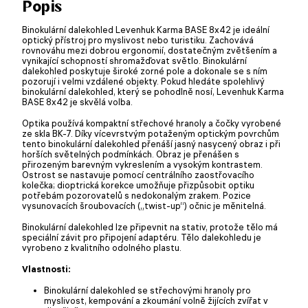
Popis
Binokulární dalekohled Levenhuk Karma BASE 8x42 je ideální
optický přístroj pro myslivost nebo turistiku. Zachovává
rovnováhu mezi dobrou ergonomií, dostatečným zvětšením a
vynikající schopností shromažďovat světlo. Binokulární
dalekohled poskytuje široké zorné pole a dokonale se s ním
pozorují i velmi vzdálené objekty. Pokud hledáte spolehlivý
binokulární dalekohled, který se pohodlně nosí, Levenhuk Karma
BASE 8x42 je skvělá volba.
Optika používá kompaktní střechové hranoly a čočky vyrobené
ze skla BK-7. Díky vícevrstvým potaženým optickým povrchům
tento binokulární dalekohled přenáší jasný nasycený obraz i při
horších světelných podmínkách. Obraz je přenášen s
přirozeným barevným vykreslením a vysokým kontrastem.
Ostrost se nastavuje pomocí centrálního zaostřovacího
kolečka; dioptrická korekce umožňuje přizpůsobit optiku
potřebám pozorovatelů s nedokonalým zrakem. Pozice
vysunovacích šroubovacích („twist-up“) očnic je měnitelná.
Binokulární dalekohled lze připevnit na stativ, protože tělo má
speciální závit pro připojení adaptéru. Tělo dalekohledu je
vyrobeno z kvalitního odolného plastu.
Vlastnosti:
Binokulární dalekohled se střechovými hranoly pro
myslivost, kempování a zkoumání volně žijících zvířat v