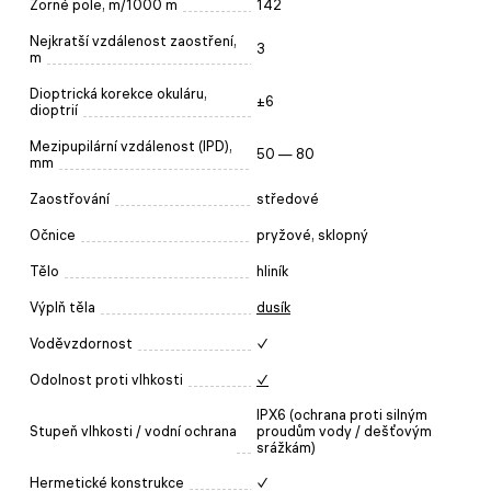
Zorné pole, m/1000 m
142
Nejkratší vzdálenost zaostření,
3
m
Dioptrická korekce okuláru,
±6
dioptrií
Mezipupilární vzdálenost (IPD),
50 — 80
mm
Zaostřování
středové
Očnice
pryžové, sklopný
Tělo
hliník
Výplň těla
dusík
Voděvzdornost
✓
Odolnost proti vlhkosti
✓
IPX6 (ochrana proti silným
Stupeň vlhkosti / vodní ochrana
proudům vody / dešťovým
srážkám)
Hermetické konstrukce
✓