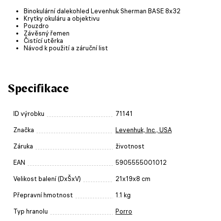
Binokulární dalekohled Levenhuk Sherman BASE 8x32
Krytky okuláru a objektivu
Pouzdro
Závěsný řemen
Čistící utěrka
Návod k použití a záruční list
Specifikace
ID výrobku
71141
Značka
Levenhuk, Inc., USA
Záruka
životnost
EAN
5905555001012
Velikost balení (DxŠxV)
21x19x8 cm
Přepravní hmotnost
1.1 kg
Typ hranolu
Porro