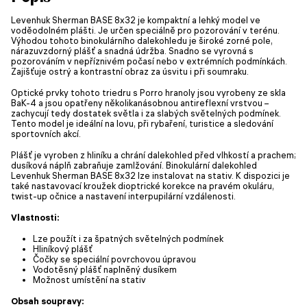
Levenhuk Sherman BASE 8x32 je kompaktní a lehký model ve
voděodolném plášti. Je určen speciálně pro pozorování v terénu.
Výhodou tohoto binokulárního dalekohledu je široké zorné pole,
nárazuvzdorný plášť a snadná údržba. Snadno se vyrovná s
pozorováním v nepříznivém počasí nebo v extrémních podmínkách.
Zajišťuje ostrý a kontrastní obraz za úsvitu i při soumraku.
Optické prvky tohoto triedru s Porro hranoly jsou vyrobeny ze skla
BaK-4 a jsou opatřeny několikanásobnou antireflexní vrstvou –
zachycují tedy dostatek světla i za slabých světelných podmínek.
Tento model je ideální na lovu, při rybaření, turistice a sledování
sportovních akcí.
Plášť je vyroben z hliníku a chrání dalekohled před vlhkostí a prachem;
dusíková náplň zabraňuje zamlžování. Binokulární dalekohled
Levenhuk Sherman BASE 8x32 lze instalovat na stativ. K dispozici je
také nastavovací kroužek dioptrické korekce na pravém okuláru,
twist-up očnice a nastavení interpupilární vzdálenosti.
Vlastnosti:
Lze použít i za špatných světelných podmínek
Hliníkový plášť
Čočky se speciální povrchovou úpravou
Vodotěsný plášť naplněný dusíkem
Možnost umístění na stativ
Obsah soupravy: