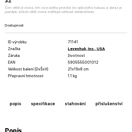
32
Čím větší je clona, tím více světla proniká do optického tubusu a obraz je
jasnější, ačkoli větší clona zvětšuje velikost dalekohledu
Dostupnost
ID výrobku
71141
Značka
Levenhuk, Inc., USA
Záruka
životnost
EAN
5905555001012
Velikost balení (DxŠxV)
21x19x8 cm
Přepravní hmotnost
1.1 kg
popis
specifikace
stahování
příslušenství
Popis