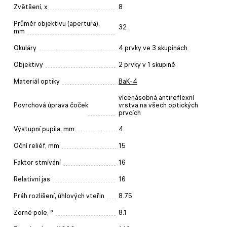
Zvětšení, x
8
Průměr objektivu (apertura),
32
mm
Okuláry
4 prvky ve 3 skupinách
Objektivy
2 prvky v 1 skupině
Materiál optiky
BaK-4
vícenásobná antireflexní
Povrchová úprava čoček
vrstva na všech optických
prvcích
Výstupní pupila, mm
4
Oční reliéf, mm
15
Faktor stmívání
16
Relativní jas
16
Práh rozlišení, úhlových vteřin
8.75
Zorné pole, °
8.1