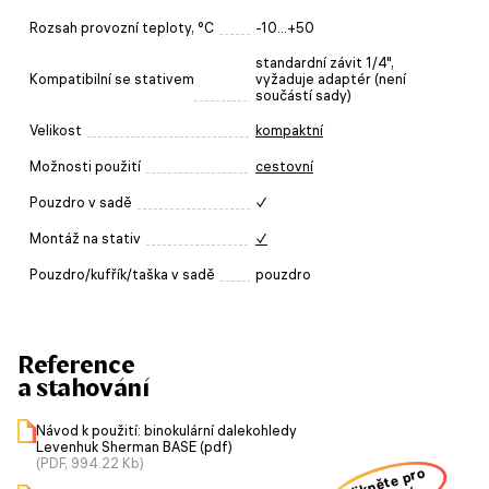
Rozsah provozní teploty, °C
-10...+50
standardní závit 1/4",
Kompatibilní se stativem
vyžaduje adaptér (není
součástí sady)
Velikost
kompaktní
Možnosti použití
cestovní
Pouzdro v sadě
✓
Montáž na stativ
✓
Pouzdro/kufřík/taška v sadě
pouzdro
Reference
a stahování
Návod k použití: binokulární dalekohledy
Levenhuk Sherman BASE (pdf)
(PDF, 994.22 Kb)
klikněte pro