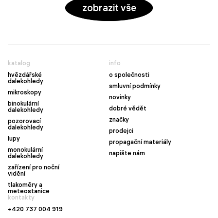
zobrazit vše
katalog
info
hvězdářské
o společnosti
dalekohledy
smluvní podmínky
mikroskopy
novinky
binokulární
dobré vědět
dalekohledy
značky
pozorovací
dalekohledy
prodejci
lupy
propagační materiály
monokulární
napište nám
dalekohledy
zařízení pro noční
vidění
tlakoměry a
meteostanice
kontakty
+420 737 004 919