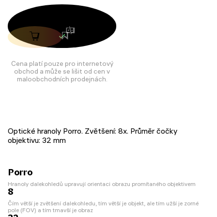
Cena platí pouze pro internetový
obchod a může se lišit od cen v
maloobchodních prodejnách.
Optické hranoly Porro. Zvětšení: 8x. Průměr čočky
objektivu: 32 mm
Porro
Hranoly dalekohledů upravují orientaci obrazu promítaného objektivem
8
Čím větší je zvětšení dalekohledu, tím větší je objekt, ale tím užší je zorné
pole (FOV) a tím tmavší je obraz