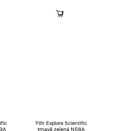
ific
Filtr Explore Scientific
23A
tmavě zelená N58A