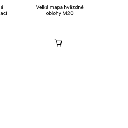
ná
Velká mapa hvězdné
ací
oblohy M20