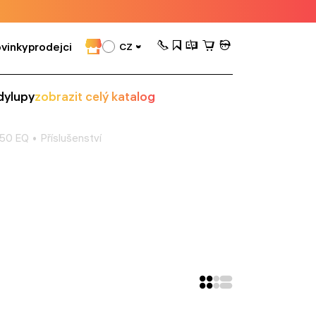
vinky
prodejci
CZ
dy
lupy
zobrazit celý katalog
650 EQ
Příslušenství