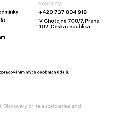
kontakty
odmínky
+420 737 004 919
dět
V Chotejně 700/7, Praha
102, Česká republika
ám
zpracováním mých osobních údajů.
 Discovery or its subsidiaries and