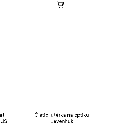
át
Čisticí utěrka na optiku
LUS
Levenhuk