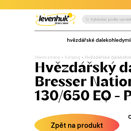
Vyhledat podle výrobk
hvězdářské dalekohledy
mi
Hlavní strana
Katalog
Hvězdářské dalekohl
Hvězdářský d
Bresser Natio
130/650 EQ - P
O
Zpět na produkt