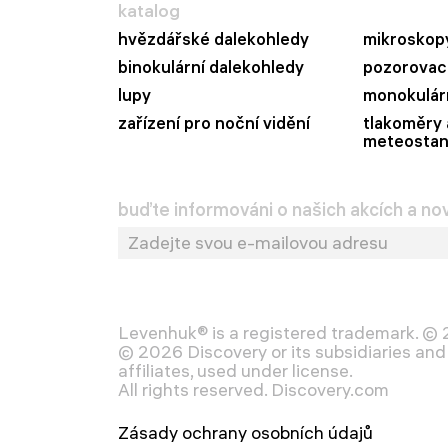
katalog
hvězdářské dalekohledy
mikroskop
binokulární dalekohledy
pozorovací
lupy
monokulár
zařízení pro noční vidění
tlakoměry 
meteostan
buďte informováni o našich akcích a no
Levenhuk® is a registered trademark. ©
© 2026 Discovery or its subsidiaries and 
affiliates, used under license.
All rights reserved. Discovery.com
Zásady ochrany osobních údajů