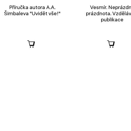
Příručka autora A.A.
Vesmír. Neprázd
Šimbaleva "Uvidět vše!"
prázdnota. Vzděláv
publikace