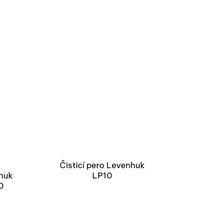
Čisticí pero Levenhuk
huk
LP10
0