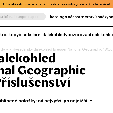
Důležité informace o cenách a dostupnosti výrobků.
Zjistěte více!
katalog
o nás
partnerství
značky
no
u, kódu, kategorie apod.
kroskopy
binokulární dalekohledy
pozorovací dalekohle
edy
Hvězdářský dalekohled Bresser National Geographic 130/
alekohled
nal Geographic
říslušenství
blíbené položky: od nejvyšší po nejnižší