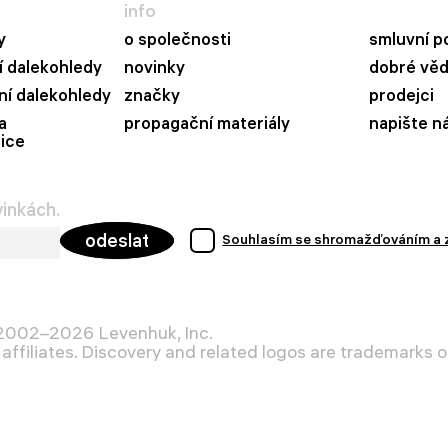
info
y
o společnosti
smluvní p
 dalekohledy
novinky
dobré vě
ní dalekohledy
značky
prodejci
a
propagační materiály
napište n
ice
vinkách.
odeslat
Souhlasím se shromažďováním a 
 2002–2026 Levenhuk, Inc.
affiliates. Discovery and related logos are trademarks of