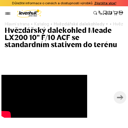
Důležité informace o cenách a dostupnosti výrobků.
Zjistěte více!
Hlavní strana
Katalog
Hvězdářské dalekohledy
Hvězdář
Hvězdářský dalekohled Meade
LX200 10'' F/10 ACF se
standardním stativem do terénu