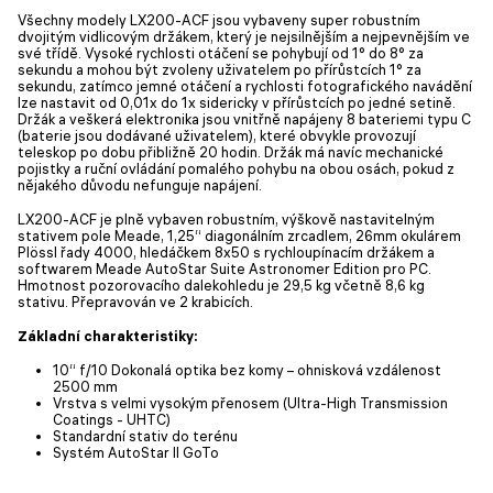
Všechny modely LX200-ACF jsou vybaveny super robustním
dvojitým vidlicovým držákem, který je nejsilnějším a nejpevnějším ve
své třídě. Vysoké rychlosti otáčení se pohybují od 1° do 8° za
sekundu a mohou být zvoleny uživatelem po přírůstcích 1° za
sekundu, zatímco jemné otáčení a rychlosti fotografického navádění
lze nastavit od 0,01x do 1x sidericky v přírůstcích po jedné setině.
Držák a veškerá elektronika jsou vnitřně napájeny 8 bateriemi typu C
(baterie jsou dodávané uživatelem), které obvykle provozují
teleskop po dobu přibližně 20 hodin. Držák má navíc mechanické
pojistky a ruční ovládání pomalého pohybu na obou osách, pokud z
nějakého důvodu nefunguje napájení.
LX200-ACF je plně vybaven robustním, výškově nastavitelným
stativem pole Meade, 1,25“ diagonálním zrcadlem, 26mm okulárem
Plössl řady 4000, hledáčkem 8x50 s rychloupínacím držákem a
softwarem Meade AutoStar Suite Astronomer Edition pro PC.
Hmotnost pozorovacího dalekohledu je 29,5 kg včetně 8,6 kg
stativu. Přepravován ve 2 krabicích.
Základní charakteristiky:
10“ f/10 Dokonalá optika bez komy – ohnisková vzdálenost
2500 mm
Vrstva s velmi vysokým přenosem (Ultra-High Transmission
Coatings - UHTC)
Standardní stativ do terénu
Systém AutoStar II GoTo