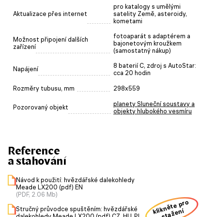
pro katalogy s umělými
Aktualizace přes internet
satelity Země, asteroidy,
kometami
fotoaparát s adaptérem a
Možnost připojení dalších
bajonetovým kroužkem
zařízení
(samostatný nákup)
8 baterií C, zdroj s AutoStar:
Napájení
cca 20 hodin
Rozměry tubusu, mm
298x559
planety Sluneční soustavy a
Pozorovaný objekt
objekty hlubokého vesmíru
Reference
a stahování
Návod k použití: hvězdářské dalekohledy
Meade LX200 (pdf) EN
(PDF, 2.06 Mb)
klikněte pro
Stručný průvodce spuštěním: hvězdářské
stažení
dalekohledy Meade LX200 (pdf) CZ, HU, PL