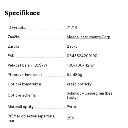
Specifikace
ID výrobku
71714
Značka
Meade Instruments Corp.
Záruka
2 roky
EAN
0643824209190
Velikost balení (DxŠxV)
100x100x42 cm
Přepravní hmotnost
54.48 kg
Optická konstrukce
katadioptrický
Schmidt – Cassegrain (bez
Optické schéma
tečky)
Materiál optiky
Pyrex
Průměr objektivu (apertura),
254
mm