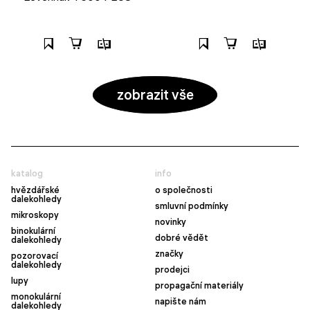
zobrazit vše
katalog
info
hvězdářské
o společnosti
dalekohledy
smluvní podmínky
mikroskopy
novinky
binokulární
dobré vědět
dalekohledy
značky
pozorovací
dalekohledy
prodejci
lupy
propagační materiály
monokulární
napište nám
dalekohledy