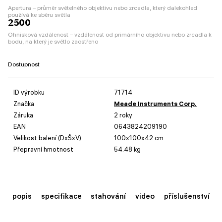
Apertura – průměr světelného objektivu nebo zrcadla, který dalekohled
používá ke sběru světla
2500
Ohnisková vzdálenost – vzdálenost od primárního objektivu nebo zrcadla k
bodu, na který je světlo zaostřeno
Dostupnost
ID výrobku
71714
Značka
Meade Instruments Corp.
Záruka
2 roky
EAN
0643824209190
Velikost balení (DxŠxV)
100x100x42 cm
Přepravní hmotnost
54.48 kg
popis
specifikace
stahování
video
příslušenství