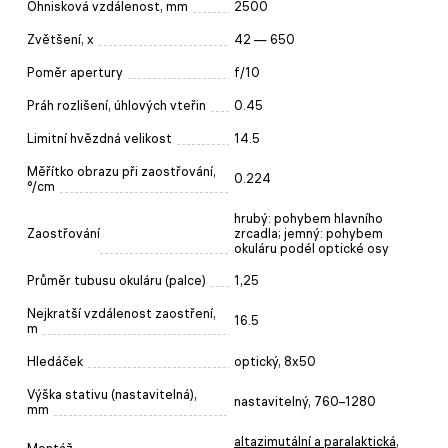
Ohnisková vzdálenost, mm
2500
Zvětšení, x
42 — 650
Poměr apertury
f/10
Práh rozlišení, úhlových vteřin
0.45
Limitní hvězdná velikost
14.5
Měřítko obrazu při zaostřování,
0.224
°/cm
hrubý: pohybem hlavního
Zaostřování
zrcadla; jemný: pohybem
okuláru podél optické osy
Průměr tubusu okuláru (palce)
1,25
Nejkratší vzdálenost zaostření,
16.5
m
Hledáček
optický, 8x50
Výška stativu (nastavitelná),
nastavitelný, 760–1280
mm
altazimutální a paralaktická
,