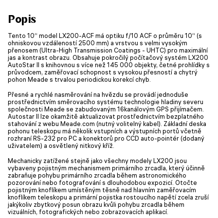
Popis
Tento 10“ model LX200-ACF má optiku f/10 ACF o průměru 10“ (s
ohniskovou vzdáleností 2500 mm) a vrstvou s velmi vysokým
přenosem (Ultra-High Transmission Coatings - UHTC) pro maximální
jas a kontrast obrazu. Obsahuje pokročilý počítačový systém LX200
AutoStar II s knihovnou s více než 145 000 objekty, četné prohlídky s
průvodcem, zaměřovací schopnost s vysokou přesností a chytrý
pohon Meade s trvalou periodickou korekcí chyb.
Přesné a rychlé nasměrování na hvězdu se provádí jednoduše
prostřednictvím směrovacího systému technologie hladiny severu
společnosti Meade se zabudovaným 16kanálovým GPS přijímačem.
Autostar II lze okamžitě aktualizovat prostřednictvím bezplatného
stahování z webu Meade.com (nutný volitelný kabel). Základní deska
pohonu teleskopu má několik vstupních a výstupních portů včetně
rozhraní RS-232 pro PC a konektorů pro CCD auto-pointér (dodaný
uživatelem) a osvětlený nitkový kříž.
Mechanicky zatížené stejně jako všechny modely LX200 jsou
vybaveny pojistným mechanismem primárního zrcadla, který účinně
zabraňuje pohybu primárního zrcadla během astronomického
pozorování nebo fotografování s dlouhodobou expozicí. Otočte
pojistným knoflíkem umístěným těsně nad hlavním zaměřovacím
knoflíkem teleskopu a primární pojistka rostoucího napětí zcela zruší
jakýkoliv zbytkový posun obrazu kvůli pohybu zrcadla během
vizuálních, fotografických nebo zobrazovacích aplikací.