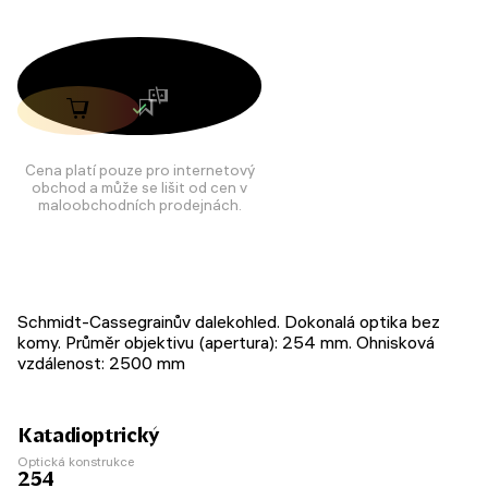
Cena platí pouze pro internetový
obchod a může se lišit od cen v
maloobchodních prodejnách.
Schmidt-Cassegrainův dalekohled. Dokonalá optika bez
komy. Průměr objektivu (apertura): 254 mm. Ohnisková
vzdálenost: 2500 mm
Katadioptrický
Optická konstrukce
254