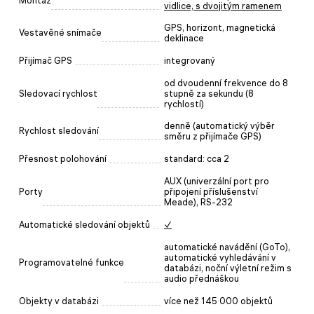
Montáž
vidlice, s dvojitým ramenem
GPS, horizont, magnetická
Vestavěné snímače
deklinace
Přijímač GPS
integrovaný
od dvoudenní frekvence do 8
Sledovací rychlost
stupně za sekundu (8
rychlostí)
denně (automatický výběr
Rychlost sledování
směru z přijímače GPS)
Přesnost polohování
standard: cca 2
AUX (univerzální port pro
Porty
připojení příslušenství
Meade), RS-232
Automatické sledování objektů
✓
automatické navádění (GoTo),
automatické vyhledávání v
Programovatelné funkce
databázi, noční výletní režim s
audio přednáškou
Objekty v databázi
více než 145 000 objektů