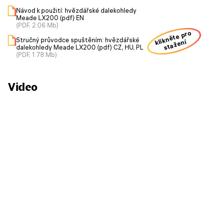
Návod k použití: hvězdářské dalekohledy
Meade LX200 (pdf) EN
(PDF, 2.06 Mb)
klikněte pro
Stručný průvodce spuštěním: hvězdářské
stažení
dalekohledy Meade LX200 (pdf) CZ, HU, PL
(PDF, 1.78 Mb)
Video