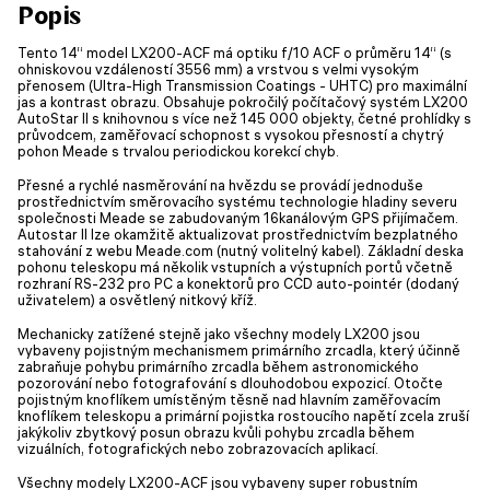
Popis
Tento 14“ model LX200-ACF má optiku f/10 ACF o průměru 14“ (s
ohniskovou vzdáleností 3556 mm) a vrstvou s velmi vysokým
přenosem (Ultra-High Transmission Coatings - UHTC) pro maximální
jas a kontrast obrazu. Obsahuje pokročilý počítačový systém LX200
AutoStar II s knihovnou s více než 145 000 objekty, četné prohlídky s
průvodcem, zaměřovací schopnost s vysokou přesností a chytrý
pohon Meade s trvalou periodickou korekcí chyb.
Přesné a rychlé nasměrování na hvězdu se provádí jednoduše
prostřednictvím směrovacího systému technologie hladiny severu
společnosti Meade se zabudovaným 16kanálovým GPS přijímačem.
Autostar II lze okamžitě aktualizovat prostřednictvím bezplatného
stahování z webu Meade.com (nutný volitelný kabel). Základní deska
pohonu teleskopu má několik vstupních a výstupních portů včetně
rozhraní RS-232 pro PC a konektorů pro CCD auto-pointér (dodaný
uživatelem) a osvětlený nitkový kříž.
Mechanicky zatížené stejně jako všechny modely LX200 jsou
vybaveny pojistným mechanismem primárního zrcadla, který účinně
zabraňuje pohybu primárního zrcadla během astronomického
pozorování nebo fotografování s dlouhodobou expozicí. Otočte
pojistným knoflíkem umístěným těsně nad hlavním zaměřovacím
knoflíkem teleskopu a primární pojistka rostoucího napětí zcela zruší
jakýkoliv zbytkový posun obrazu kvůli pohybu zrcadla během
vizuálních, fotografických nebo zobrazovacích aplikací.
Všechny modely LX200-ACF jsou vybaveny super robustním