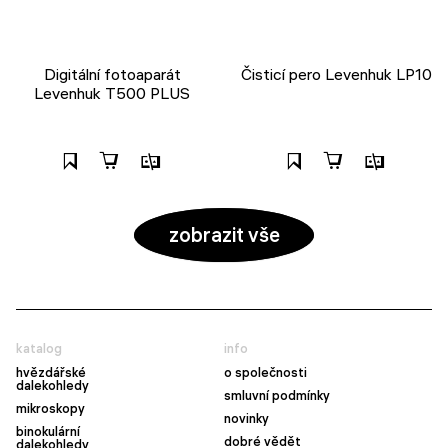
Digitální fotoaparát
Čisticí pero Levenhuk LP10
Levenhuk T500 PLUS
zobrazit vše
katalog
info
hvězdářské
o společnosti
dalekohledy
smluvní podmínky
mikroskopy
novinky
binokulární
dobré vědět
dalekohledy