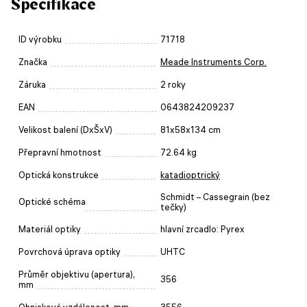
Specifikace
ID výrobku
71718
Značka
Meade Instruments Corp.
Záruka
2 roky
EAN
0643824209237
Velikost balení (DxŠxV)
81x58x134 cm
Přepravní hmotnost
72.64 kg
Optická konstrukce
katadioptrický
Schmidt – Cassegrain (bez
Optické schéma
tečky)
Materiál optiky
hlavní zrcadlo: Pyrex
Povrchová úprava optiky
UHTC
Průměr objektivu (apertura),
356
mm