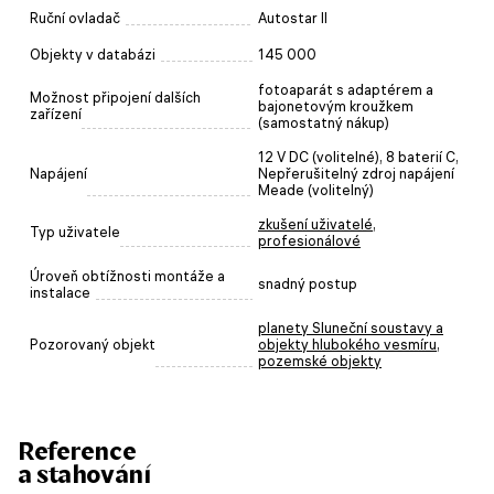
Ruční ovladač
Autostar II
Objekty v databázi
145 000
fotoaparát s adaptérem a
Možnost připojení dalších
bajonetovým kroužkem
zařízení
(samostatný nákup)
12 V DC (volitelné), 8 baterií C,
Napájení
Nepřerušitelný zdroj napájení
Meade (volitelný)
zkušení uživatelé
,
Typ uživatele
profesionálové
Úroveň obtížnosti montáže a
snadný postup
instalace
planety Sluneční soustavy a
Pozorovaný objekt
objekty hlubokého vesmíru
,
pozemské objekty
Reference
a stahování