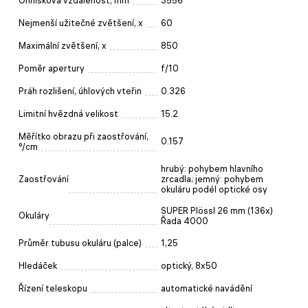
Ohnisková vzdálenost, mm
3556
Nejmenší užitečné zvětšení, x
60
Maximální zvětšení, x
850
Poměr apertury
f/10
Práh rozlišení, úhlových vteřin
0.326
Limitní hvězdná velikost
15.2
Měřítko obrazu při zaostřování,
0.157
°/cm
hrubý: pohybem hlavního
Zaostřování
zrcadla; jemný: pohybem
okuláru podél optické osy
SUPER Plössl 26 mm (136x)
Okuláry
Řada 4000
Průměr tubusu okuláru (palce)
1,25
Hledáček
optický, 8x50
Řízení teleskopu
automatické navádění