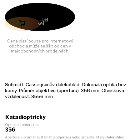
Cena platí pouze pro internetový
obchod a může se lišit od cen v
maloobchodních prodejnách.
Schmidt-Cassegrainův dalekohled. Dokonalá optika bez
komy. Průměr objektivu (apertura): 356 mm. Ohnisková
vzdálenost: 3556 mm
Katadioptrický
Optická konstrukce
356
Apertura – průměr světelného objektivu nebo zrcadla, který dalekohled