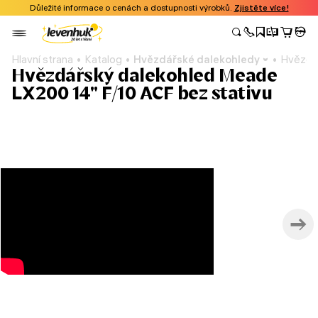
Důležité informace o cenách a dostupnosti výrobků.
Zjistěte více!
Hlavní strana
Katalog
Hvězdářské dalekohledy
Hvězdář
Hvězdářský dalekohled Meade
LX200 14'' F/10 ACF bez stativu