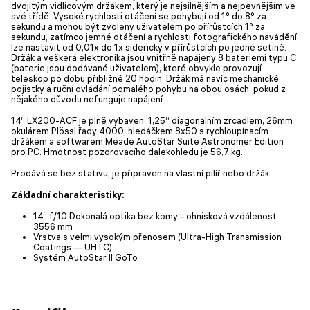
dvojitým vidlicovým držákem, který je nejsilnějším a nejpevnějším ve
své třídě. Vysoké rychlosti otáčení se pohybují od 1° do 8° za
sekundu a mohou být zvoleny uživatelem po přírůstcích 1° za
sekundu, zatímco jemné otáčení a rychlosti fotografického navádění
lze nastavit od 0,01x do 1x sidericky v přírůstcích po jedné setině.
Držák a veškerá elektronika jsou vnitřně napájeny 8 bateriemi typu C
(baterie jsou dodávané uživatelem), které obvykle provozují
teleskop po dobu přibližně 20 hodin. Držák má navíc mechanické
pojistky a ruční ovládání pomalého pohybu na obou osách, pokud z
nějakého důvodu nefunguje napájení.
14“ LX200-ACF je plně vybaven, 1,25“ diagonálním zrcadlem, 26mm
okulárem Plössl řady 4000, hledáčkem 8x50 s rychloupínacím
držákem a softwarem Meade AutoStar Suite Astronomer Edition
pro PC. Hmotnost pozorovacího dalekohledu je 56,7 kg.
Prodává se bez stativu, je připraven na vlastní pilíř nebo držák.
Základní charakteristiky:
14“ f/10 Dokonalá optika bez komy – ohnisková vzdálenost
3556 mm
Vrstva s velmi vysokým přenosem (Ultra-High Transmission
Coatings — UHTC)
Systém AutoStar II GoTo