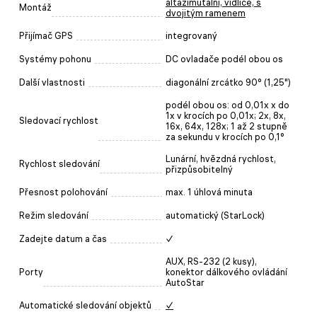
altazimutální, vidlice, s
Montáž
dvojitým ramenem
Přijímač GPS
integrovaný
Systémy pohonu
DC ovladače podél obou os
Další vlastnosti
diagonální zrcátko 90° (1,25")
podél obou os: od 0,01x x do
1x v krocích po 0,01x; 2x, 8х,
Sledovací rychlost
16x, 64х, 128x; 1 až 2 stupně
za sekundu v krocích po 0,1°
Lunární, hvězdná rychlost,
Rychlost sledování
přizpůsobitelný
Přesnost polohování
max. 1 úhlová minuta
Režim sledování
automatický (StarLock)
Zadejte datum a čas
✓
AUX, RS-232 (2 kusy),
Porty
konektor dálkového ovládání
AutoStar
Automatické sledování objektů
✓