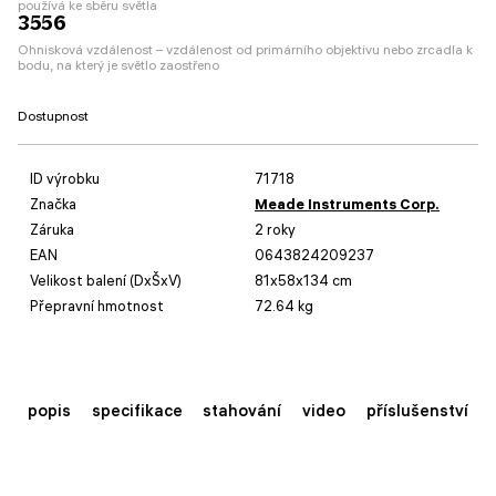
používá ke sběru světla
3556
Ohnisková vzdálenost – vzdálenost od primárního objektivu nebo zrcadla k
bodu, na který je světlo zaostřeno
Dostupnost
ID výrobku
71718
Značka
Meade Instruments Corp.
Záruka
2 roky
EAN
0643824209237
Velikost balení (DxŠxV)
81x58x134 cm
Přepravní hmotnost
72.64 kg
popis
specifikace
stahování
video
příslušenství