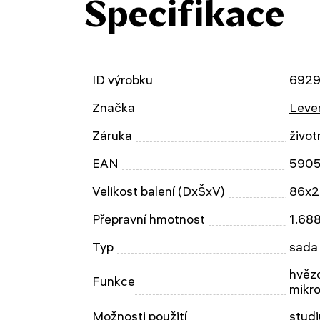
Specifikace
ID výrobku
692
Značka
Leven
Záruka
život
EAN
5905
Velikost balení (DxŠxV)
86x2
Přepravní hmotnost
1.68
Typ
sada
hvězd
Funkce
mikr
Možnosti použití
studi