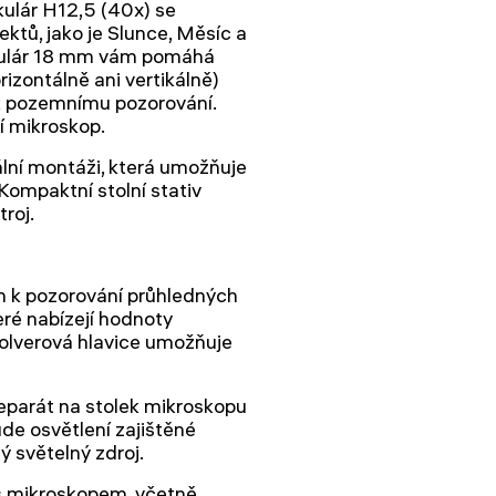
ulár H12,5 (40x) se
ktů, jako je Slunce, Měsíc a
okulár 18 mm vám pomáhá
izontálně ani vertikálně)
 k pozemnímu pozorování.
ní mikroskop.
ální montáži, která umožňuje
 Kompaktní stolní stativ
troj.
 k pozorování průhledných
eré nabízejí hodnoty
volverová hlavice umožňuje
reparát na stolek mikroskopu
de osvětlení zajištěné
ý světelný zdroj.
 s mikroskopem, včetně