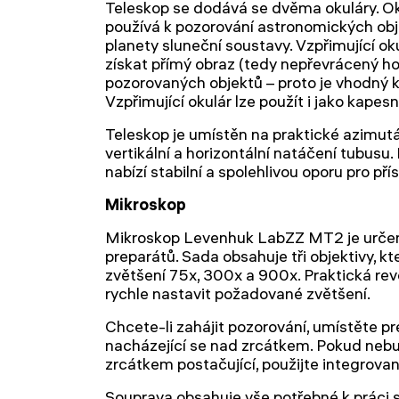
Teleskop se dodává se dvěma okuláry. Ok
používá k pozorování astronomických obje
planety sluneční soustavy. Vzpřimující 
získat přímý obraz (tedy nepřevrácený hor
pozorovaných objektů – proto je vhodný
Vzpřimující okulár lze použít i jako kapes
Teleskop je umístěn na praktické azimut
vertikální a horizontální natáčení tubusu.
nabízí stabilní a spolehlivou oporu pro přís
Mikroskop
Mikroskop Levenhuk LabZZ MT2 je určen
preparátů. Sada obsahuje tři objektivy, kt
zvětšení 75x, 300x a 900x. Praktická re
rychle nastavit požadované zvětšení.
Chcete-li zahájit pozorování, umístěte p
nacházející se nad zrcátkem. Pokud nebu
zrcátkem postačující, použijte integrovan
Souprava obsahuje vše potřebné k práci