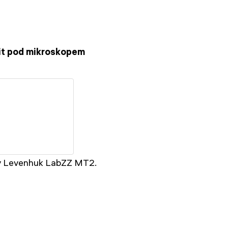
řit pod mikroskopem
dy Levenhuk LabZZ MT2.