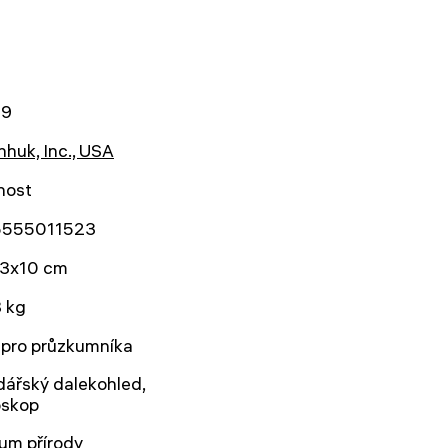
99
huk, Inc., USA
nost
555011523
3x10 cm
8 kg
 pro průzkumníka
ářský dalekohled,
oskop
um přírody