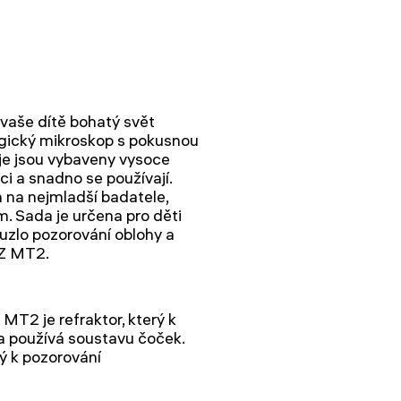
aše dítě bohatý svět
ogický mikroskop s pokusnou
oje jsou vybaveny vysoce
kci a snadno se používají.
 na nejmladší badatele,
. Sada je určena pro děti
kouzlo pozorování oblohy a
Z MT2.
T2 je refraktor, který k
a používá soustavu čoček.
ý k pozorování