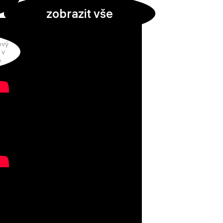
zobrazit vše
ový
 v
.