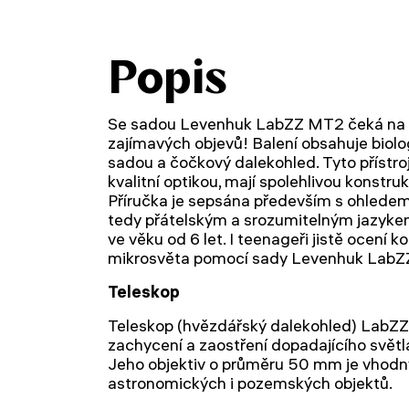
Popis
Se sadou Levenhuk LabZZ MT2 čeká na v
zajímavých objevů! Balení obsahuje biol
sadou a čočkový dalekohled. Tyto přístr
kvalitní optikou, mají spolehlivou konstru
Příručka je sepsána především s ohledem
tedy přátelským a srozumitelným jazykem
ve věku od 6 let. I teenageři jistě ocení 
mikrosvěta pomocí sady Levenhuk LabZ
Teleskop
Teleskop (hvězdářský dalekohled) LabZZ M
zachycení a zaostření dopadajícího světl
Jeho objektiv o průměru 50 mm je vhodn
astronomických i pozemských objektů.