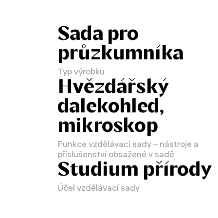
Sada pro
průzkumníka
Typ výrobku
Hvězdářský
dalekohled,
mikroskop
Funkce vzdělávací sady – nástroje a
příslušenství obsažené v sadě
Studium přírody
Účel vzdělávací sady