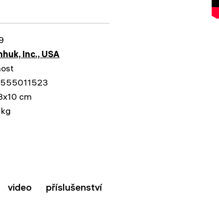
9
huk, Inc., USA
nost
555011523
3x10 cm
 kg
video
příslušenství