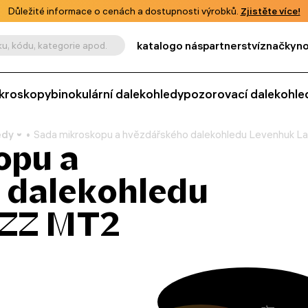
Důležité informace o cenách a dostupnosti výrobků.
Zjistěte více!
katalog
o nás
partnerství
značky
no
u, kódu, kategorie apod.
kroskopy
binokulární dalekohledy
pozorovací dalekohle
edy
Sada mikroskopu a hvězdářského dalekohledu Levenhuk 
opu a
 dalekohledu
bZZ MT2