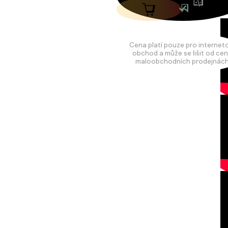
Cena platí pouze pro internet
obchod a může se lišit od cen
maloobchodních prodejnách