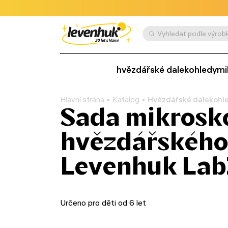
Vyhledat podle výrobk
hvězdářské dalekohledy
mi
Hlavní strana
Katalog
Hvězdářské dalekohl
Sada mikrosk
hvězdářského
Levenhuk La
Určeno pro děti od 6 let