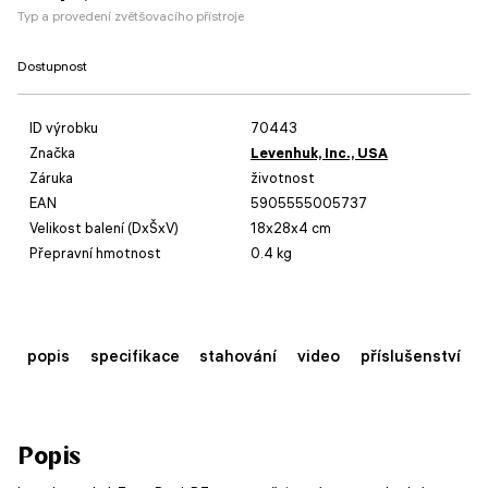
Typ a provedení zvětšovacího přístroje
Dostupnost
ID výrobku
70443
Značka
Levenhuk, Inc., USA
Záruka
životnost
EAN
5905555005737
Velikost balení (DxŠxV)
18x28x4 cm
Přepravní hmotnost
0.4 kg
popis
specifikace
stahování
video
příslušenství
Popis