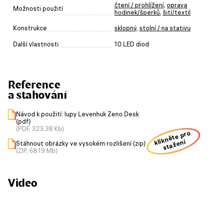
čtení / prohlížení
,
oprava
Možnosti použití
hodinek/šperků
,
šití/textil
Konstrukce
sklopný
,
stolní / na stativu
Další vlastnosti
10 LED diod
Reference
a stahování
Návod k použití: lupy Levenhuk Zeno Desk
(pdf)
(PDF, 323.38 Kb)
klikněte pro
stažení
Stáhnout obrázky ve vysokém rozlišení (zip)
(ZIP, 68.19 Mb)
Video