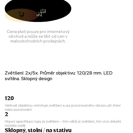
Cena platí pouze pro internetový
obchod a může se lišit od cen v
maloobchodních prodejnách.
Zvětšení: 2x/5x. Průměr objektivu: 120/28 mm. LED
svítilna. Sklopný design
120
Velikost objektivu ovlivňuje zvětšení a jas pozorovaného obrazu při čtení
nebo pozorování
2
Hlavní specifikací lupy je zvětšení – čím větší je zvětšení, tím více detailů
můžete vidět
Sklopný, stolní / na stativu