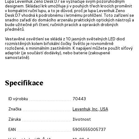
Lupa Levenhuk Zeno Desk D7 se vyznačuje svým pozoruhodným
designem. Skládací krk umožňuje ji v pouhých třech krocích proměnit
v kompaktní ruční lupu, a to je důvod, proč je lupa Levenhuk Zeno
Desk D7 vhodná k podrobnému i letmému prohlížení. Toto zařízení se
snadno zařadí do domácího arzenálu praktických optických nástrojů a
bude užitečné při čtení, ručních pracích a opravách drobných
předmětů.
Vestavěné osvětlení se skládá z 10 jasných světelných LED diod
rozmístěných kolem bifokální čočky. Světlo je rovnoměrně
rozložené, s minimálním zastíněním. K napájení můžete použít síťový
adaptér (je součástí dodávky), nebo baterie (zakoupené
samostatně).
Specifikace
ID výrobku
70443
Značka
Levenhuk, Inc., USA
Záruka
životnost
EAN
5905555005737