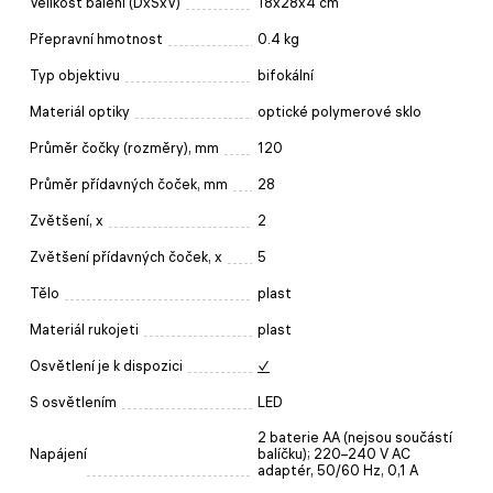
Velikost balení (DxŠxV)
18x28x4 cm
Přepravní hmotnost
0.4 kg
Typ objektivu
bifokální
Materiál optiky
optické polymerové sklo
Průměr čočky (rozměry), mm
120
Průměr přídavných čoček, mm
28
Zvětšení, x
2
Zvětšení přídavných čoček, x
5
Tělo
plast
Materiál rukojeti
plast
Osvětlení je k dispozici
✓
S osvětlením
LED
2 baterie AA (nejsou součástí
Napájení
balíčku); 220–240 V AC
adaptér, 50/60 Hz, 0,1 A