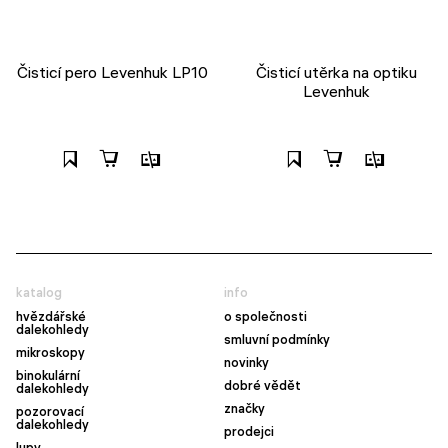
Čisticí pero Levenhuk LP10
Čisticí utěrka na optiku
Levenhuk
katalog
info
hvězdářské
o společnosti
dalekohledy
smluvní podmínky
mikroskopy
novinky
binokulární
dobré vědět
dalekohledy
značky
pozorovací
dalekohledy
prodejci
lupy