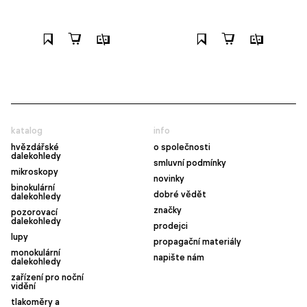
katalog
info
hvězdářské
o společnosti
dalekohledy
smluvní podmínky
mikroskopy
novinky
binokulární
dobré vědět
dalekohledy
značky
pozorovací
dalekohledy
prodejci
lupy
propagační materiály
monokulární
napište nám
dalekohledy
zařízení pro noční
vidění
tlakoměry a