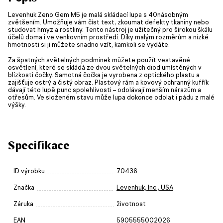
Levenhuk Zeno Gem M5 je malá skládací lupa s 40násobným
zvětšením. Umožňuje vám číst text, zkoumat defekty tkaniny nebo
studovat hmyz a rostliny. Tento nástroj je užitečný pro širokou škálu
účelů doma i ve venkovním prostředí. Díky malým rozměrům a nízké
hmotnosti si ji můžete snadno vzít, kamkoli se vydáte.
Za špatných světelných podmínek můžete použít vestavěné
osvětlení, které se skládá ze dvou světelných diod umístěných v
blízkosti čočky. Samotná čočka je vyrobena z optického plastu a
zajišťuje ostrý a čistý obraz. Plastový rám a kovový ochranný kufřík
dávají této lupě punc spolehlivosti – odolávají menším nárazům a
otřesům. Ve složeném stavu může lupa dokonce odolat i pádu z malé
výšky.
Specifikace
ID výrobku
70436
Značka
Levenhuk, Inc., USA
Záruka
životnost
EAN
5905555002026