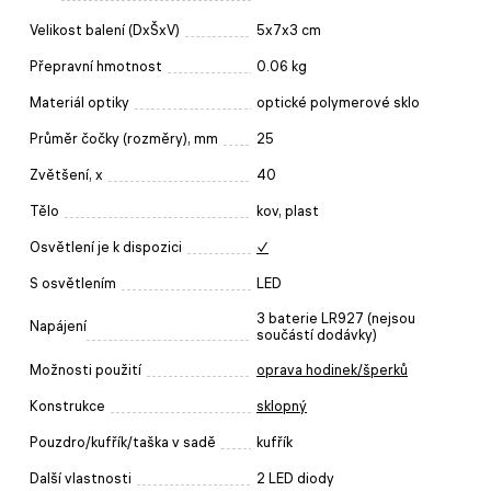
Velikost balení (DxŠxV)
5x7x3 cm
Přepravní hmotnost
0.06 kg
Materiál optiky
optické polymerové sklo
Průměr čočky (rozměry), mm
25
Zvětšení, x
40
Tělo
kov, plast
Osvětlení je k dispozici
✓
S osvětlením
LED
3 baterie LR927 (nejsou
Napájení
součástí dodávky)
Možnosti použití
oprava hodinek/šperků
Konstrukce
sklopný
Pouzdro/kufřík/taška v sadě
kufřík
Další vlastnosti
2 LED diody