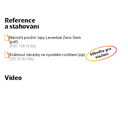
Reference
a stahování
Návod k použití: lupy Levenhuk Zeno Gem
(pdf)
(PDF, 138.19 Kb)
klikněte pro
stažení
Stáhnout obrázky ve vysokém rozlišení (zip)
(ZIP, 81.82 Mb)
Video