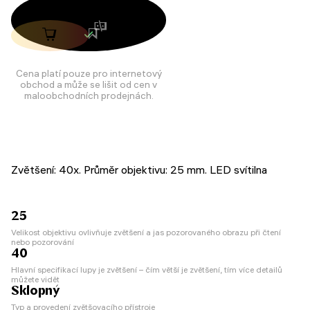
Cena platí pouze pro internetový
obchod a může se lišit od cen v
maloobchodních prodejnách.
Zvětšení: 40x. Průměr objektivu: 25 mm. LED svítilna
25
Velikost objektivu ovlivňuje zvětšení a jas pozorovaného obrazu při čtení
nebo pozorování
40
Hlavní specifikací lupy je zvětšení – čím větší je zvětšení, tím více detailů
můžete vidět
Sklopný
Typ a provedení zvětšovacího přístroje