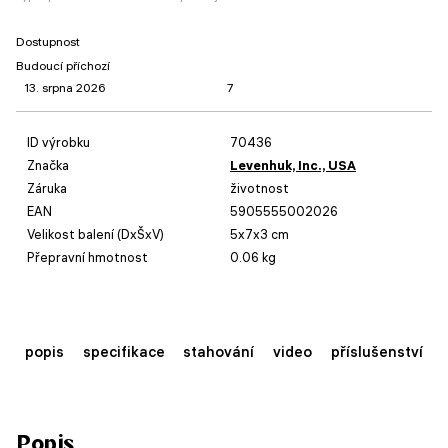
Dostupnost
Budoucí příchozí
13. srpna 2026
7
ID výrobku
70436
Značka
Levenhuk, Inc., USA
Záruka
životnost
EAN
5905555002026
Velikost balení (DxŠxV)
5x7x3 cm
Přepravní hmotnost
0.06 kg
popis
specifikace
stahování
video
příslušenství
Popis