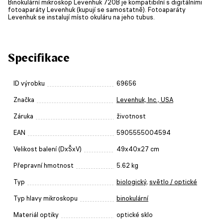
Binokulární mikroskop Levenhuk 720B je kompatibilní s digitálními
fotoaparáty Levenhuk (kupují se samostatně). Fotoaparáty
Levenhuk se instalují místo okuláru na jeho tubus.
Specifikace
ID výrobku
69656
Značka
Levenhuk, Inc., USA
Záruka
životnost
EAN
5905555004594
Velikost balení (DxŠxV)
49x40x27 cm
Přepravní hmotnost
5.62 kg
Typ
biologický
,
světlo / optické
Typ hlavy mikroskopu
binokulární
Materiál optiky
optické sklo