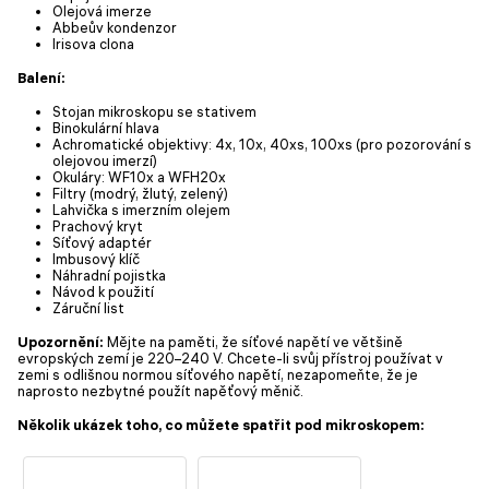
Olejová imerze
Abbeův kondenzor
Irisova clona
Balení:
Stojan mikroskopu se stativem
Binokulární hlava
Achromatické objektivy: 4x, 10x, 40xs, 100xs (pro pozorování s
olejovou imerzí)
Okuláry: WF10x a WFH20x
Filtry (modrý, žlutý, zelený)
Lahvička s imerzním olejem
Prachový kryt
Síťový adaptér
Imbusový klíč
Náhradní pojistka
Návod k použití
Záruční list
Upozornění:
Mějte na paměti, že síťové napětí ve většině
evropských zemí je 220–240 V. Chcete-li svůj přístroj používat v
zemi s odlišnou normou síťového napětí, nezapomeňte, že je
naprosto nezbytné použít napěťový měnič.
Několik ukázek toho, co můžete spatřit pod mikroskopem: