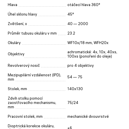
Hlava
otáčecí hlava 360°
Úhel sklonu hlavy
45°
Zvětšení, x
40 — 2000
Průměr tubusu okuláru v mm
23.2
Okuláry
WF10x/18 mm, WFH20x
achromatické: 4x, 10x, 40xs,
Objektivy
100xs (ponoření do oleje)
Revolverový nosič
pro 4 objektivy
Mezipupilární vzdálenost (IPD),
54 — 75
mm
Stolek, mm
140х130
Zdvih stolku pomocí
zaostřovacího mechanismu,
75/24
mm
Pracovní stolek, mm
mechanické dvouvrstvé
Dioptrická korekce okuláru,
±6