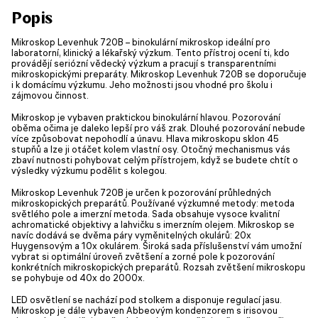
Popis
Mikroskop Levenhuk 720B – binokulární mikroskop ideální pro
laboratorní, klinický a lékařský výzkum. Tento přístroj ocení ti, kdo
provádějí seriózní vědecký výzkum a pracují s transparentními
mikroskopickými preparáty. Mikroskop Levenhuk 720B se doporučuje
i k domácímu výzkumu. Jeho možnosti jsou vhodné pro školu i
zájmovou činnost.
Mikroskop je vybaven praktickou binokulární hlavou. Pozorování
oběma očima je daleko lepší pro váš zrak. Dlouhé pozorování nebude
více způsobovat nepohodlí a únavu. Hlava mikroskopu sklon 45
stupňů a lze ji otáčet kolem vlastní osy. Otočný mechanismus vás
zbaví nutnosti pohybovat celým přístrojem, když se budete chtít o
výsledky výzkumu podělit s kolegou.
Mikroskop Levenhuk 720B je určen k pozorování průhledných
mikroskopických preparátů. Používané výzkumné metody: metoda
světlého pole a imerzní metoda. Sada obsahuje vysoce kvalitní
achromatické objektivy a lahvičku s imerzním olejem. Mikroskop se
navíc dodává se dvěma páry vyměnitelných okulárů: 20x
Huygensovým a 10x okulárem. Široká sada příslušenství vám umožní
vybrat si optimální úroveň zvětšení a zorné pole k pozorování
konkrétních mikroskopických preparátů. Rozsah zvětšení mikroskopu
se pohybuje od 40x do 2000x.
LED osvětlení se nachází pod stolkem a disponuje regulací jasu.
Mikroskop je dále vybaven Abbeovým kondenzorem s irisovou