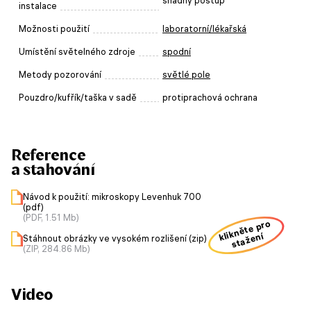
snadný postup
instalace
Možnosti použití
laboratorní/lékařská
Umístění světelného zdroje
spodní
Metody pozorování
světlé pole
Pouzdro/kufřík/taška v sadě
protiprachová ochrana
Reference
a stahování
Návod k použití: mikroskopy Levenhuk 700
(pdf)
(PDF, 1.51 Mb)
klikněte pro
stažení
Stáhnout obrázky ve vysokém rozlišení (zip)
(ZIP, 284.86 Mb)
Video