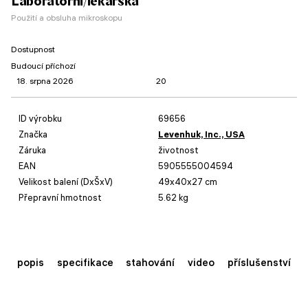
Laboratorní/lékařská
Použití a obsluha mikroskopu
Dostupnost
Budoucí příchozí
18. srpna 2026
20
ID výrobku
69656
Značka
Levenhuk, Inc., USA
Záruka
životnost
EAN
5905555004594
Velikost balení (DxŠxV)
49x40x27 cm
Přepravní hmotnost
5.62 kg
popis
specifikace
stahování
video
příslušenství