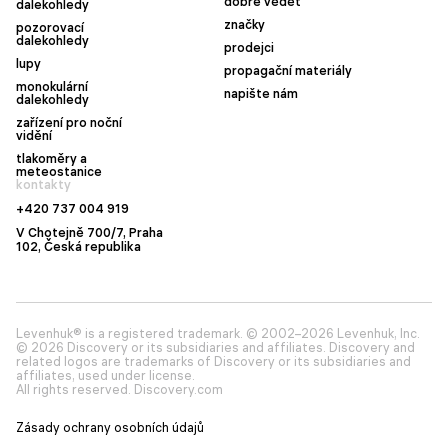
dobré vědět
dalekohledy
značky
pozorovací
dalekohledy
prodejci
lupy
propagační materiály
monokulární
napište nám
dalekohledy
zařízení pro noční
vidění
tlakoměry a
meteostanice
kontakty
+420 737 004 919
V Chotejně 700/7, Praha
102, Česká republika
Levenhuk® is a registered trademark. © 2002–2026 Levenhuk, Inc.
© 2026 Discovery or its subsidiaries and affiliates. Discovery and
related logos are trademarks of Discovery or its subsidiaries and
affiliates, used under license.
All rights reserved. Discovery.com
Zásady ochrany osobních údajů