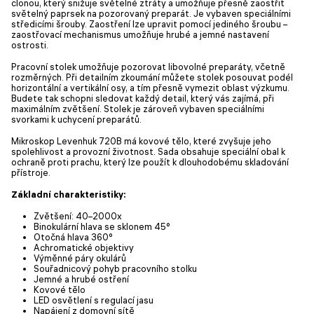
clonou, který snižuje světelné ztráty a umožňuje přesně zaostřit
světelný paprsek na pozorovaný preparát. Je vybaven speciálními
středicími šrouby. Zaostření lze upravit pomocí jediného šroubu –
zaostřovací mechanismus umožňuje hrubé a jemné nastavení
ostrosti.
Pracovní stolek umožňuje pozorovat libovolné preparáty, včetně
rozměrných. Při detailním zkoumání můžete stolek posouvat podél
horizontální a vertikální osy, a tím přesně vymezit oblast výzkumu.
Budete tak schopni sledovat každý detail, který vás zajímá, při
maximálním zvětšení. Stolek je zároveň vybaven speciálními
svorkami k uchycení preparátů.
Mikroskop Levenhuk 720B má kovové tělo, které zvyšuje jeho
spolehlivost a provozní životnost. Sada obsahuje speciální obal k
ochraně proti prachu, který lze použít k dlouhodobému skladování
přístroje.
Základní charakteristiky:
Zvětšení: 40–2000x
Binokulární hlava se sklonem 45°
Otočná hlava 360°
Achromatické objektivy
Výměnné páry okulárů
Souřadnicový pohyb pracovního stolku
Jemné a hrubé ostření
Kovové tělo
LED osvětlení s regulací jasu
Napájení z domovní sítě