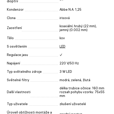
dioptrií
Kondenzor
Abbe N.A. 1,25
Clona
irisová
koaxiální; hrubý (22 mm),
Zaostření
jemný (0.002 mm)
Tělo
kov
S osvětlením
LED
Regulace jasu
✓
Napájení
220 V/50 Hz
Typ světelného zdroje
3 W LED
Světelné filtry
modrá, zelená, žlutá
délka trubice očnice: 160 mm
Další vlastnosti
rozsah pohybu vzorku: 75x55
mm
Typ uživatele
zkušení uživatelé
Úroveň obtížnosti montáže a