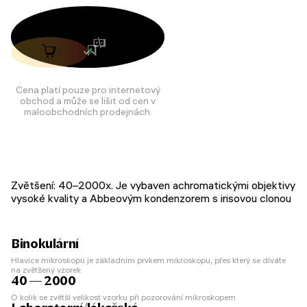
Cena platí pouze pro internetový
obchod a může se lišit od cen v
maloobchodních prodejnách.
Zvětšení: 40–2000x. Je vybaven achromatickými objektivy
vysoké kvality a Abbeovým kondenzorem s irisovou clonou
Binokulární
Hlavice mikroskopu je základním prvkem mikroskopu, přes který se díváte
na zvětšený vzorek
40 — 2000
O kolik se zvětší velikost vzorku při pozorování mikroskopem