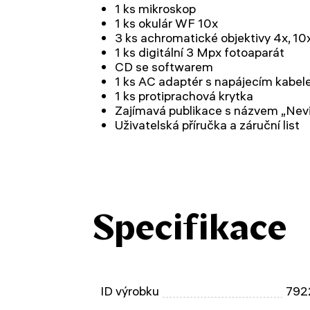
1 ks mikroskop
1 ks okulár WF 10x
3 ks achromatické objektivy 4x, 10
1 ks digitální 3 Mpx fotoaparát
CD se softwarem
1 ks AC adaptér s napájecím kabe
1 ks protiprachová krytka
Zajímavá publikace s názvem „Nevi
Uživatelská příručka a záruční list
Specifikace
ID výrobku
792