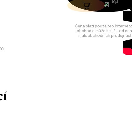
Cena platí pouze pro internet
obchod a může se lišit od cen
maloobchodních prodejnách
em
cí