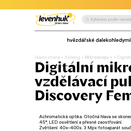
Vyhledat podle výrobk
hvězdářské dalekohledy
mi
Hlavní strana
Katalog
Mikroskopy
Digitá
Digitální mik
vzdělávací pu
Discovery Fem
Achromatická optika. Otočná hlava se skon
45°, LED osvětlení a přesné zaostřování.
Zvětšení: 40x–400x. 3 Mpx fotoaparát souč