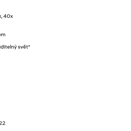
x, 40x
lem
ditelný svět“
22