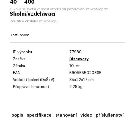
40 — 400
O kolik se zvětší velikost vzorku při pozorování mikroskopem
Školní/vzdělávací
Použití a obsluha mikroskopu
Dostupnost
ID výrobku
77980
Značka
Discovery
Záruka
10 let
EAN
5905555020365
Velikost balení (DxŠxV)
35x22x17 cm
Přepravní hmotnost
2.28 kg
popis
specifikace
stahování
video
příslušenství