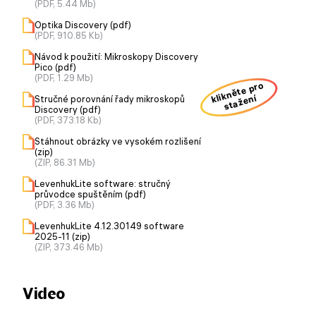
(PDF, 5.44 Mb)
Optika Discovery (pdf)
(PDF, 910.85 Kb)
Návod k použití: Mikroskopy Discovery
Pico (pdf)
(PDF, 1.29 Mb)
klikněte pro
stažení
Stručné porovnání řady mikroskopů
Discovery (pdf)
(PDF, 373.18 Kb)
Stáhnout obrázky ve vysokém rozlišení
(zip)
(ZIP, 86.31 Mb)
LevenhukLite software: stručný
průvodce spuštěním (pdf)
(PDF, 3.36 Mb)
LevenhukLite 4.12.30149 software
2025-11 (zip)
(ZIP, 373.46 Mb)
Video