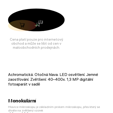
Cena platí pouze pro internetový
obchod a může se lišit od cen v
maloobchodních prodejnách.
Achromatická. Otočná hlava. LED osvětlení. Jemné
zaostřování. Zvětšení: 40–400x. 1,3 MP digitální
fotoaparát v sadě
Monokulární
Hlavice mikroskopu je základním prvkem mikroskopu, přes který se
díváte na zvětšený vzorek