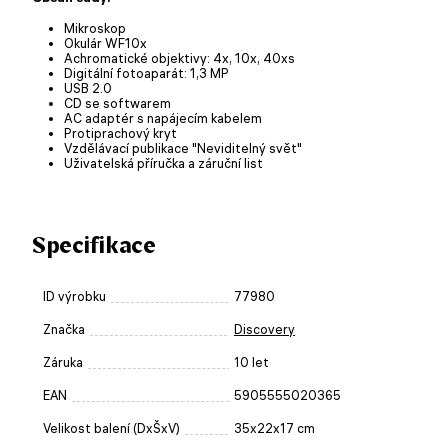
Mikroskop
Okulár WF10x
Achromatické objektivy: 4x, 10x, 40xs
Digitální fotoaparát: 1,3 MP
USB 2.0
CD se softwarem
AC adaptér s napájecím kabelem
Protiprachový kryt
Vzdělávací publikace "Neviditelný svět"
Uživatelská příručka a záruční list
Specifikace
ID výrobku
77980
Značka
Discovery
Záruka
10 let
EAN
5905555020365
Velikost balení (DxŠxV)
35x22x17 cm