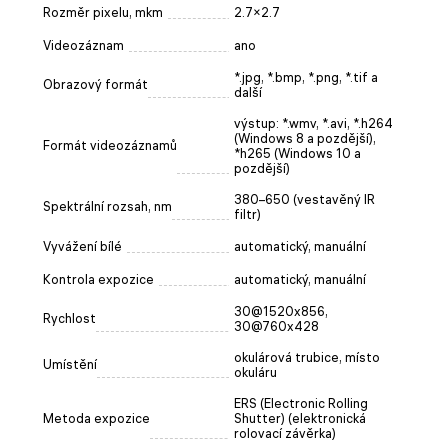
Rozměr pixelu, mkm
2.7×2.7
Videozáznam
ano
*.jpg, *.bmp, *.png, *.tif a
Obrazový formát
další
výstup: *.wmv, *.avi, *.h264
(Windows 8 a pozdější),
Formát videozáznamů
*h265 (Windows 10 a
pozdější)
380–650 (vestavěný IR
Spektrální rozsah, nm
filtr)
Vyvážení bílé
automatický, manuální
Kontrola expozice
automatický, manuální
30@1520x856,
Rychlost
30@760x428
okulárová trubice, místo
Umístění
okuláru
ERS (Electronic Rolling
Metoda expozice
Shutter) (elektronická
rolovací závěrka)