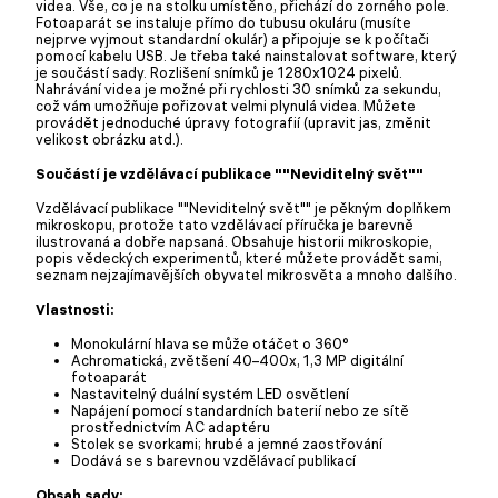
videa. Vše, co je na stolku umístěno, přichází do zorného pole.
Fotoaparát se instaluje přímo do tubusu okuláru (musíte
nejprve vyjmout standardní okulár) a připojuje se k počítači
pomocí kabelu USB. Je třeba také nainstalovat software, který
je součástí sady. Rozlišení snímků je 1280x1024 pixelů.
Nahrávání videa je možné při rychlosti 30 snímků za sekundu,
což vám umožňuje pořizovat velmi plynulá videa. Můžete
provádět jednoduché úpravy fotografií (upravit jas, změnit
velikost obrázku atd.).
Součástí je vzdělávací publikace ""Neviditelný svět""
Vzdělávací publikace ""Neviditelný svět"" je pěkným doplňkem
mikroskopu, protože tato vzdělávací příručka je barevně
ilustrovaná a dobře napsaná. Obsahuje historii mikroskopie,
popis vědeckých experimentů, které můžete provádět sami,
seznam nejzajímavějších obyvatel mikrosvěta a mnoho dalšího.
Vlastnosti:
Monokulární hlava se může otáčet o 360°
Achromatická, zvětšení 40–400x, 1,3 MP digitální
fotoaparát
Nastavitelný duální systém LED osvětlení
Napájení pomocí standardních baterií nebo ze sítě
prostřednictvím AC adaptéru
Stolek se svorkami; hrubé a jemné zaostřování
Dodává se s barevnou vzdělávací publikací
Obsah sady: