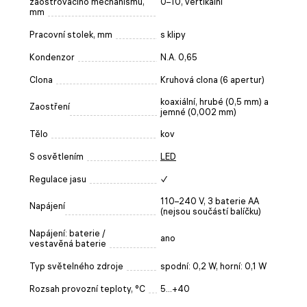
zaostřovacího mechanismu,
0–10, vertikální
mm
Pracovní stolek, mm
s klipy
Kondenzor
N.A. 0,65
Clona
Kruhová clona (6 apertur)
koaxiální, hrubé (0,5 mm) a
Zaostření
jemné (0,002 mm)
Tělo
kov
S osvětlením
LED
Regulace jasu
✓
110–240 V, 3 baterie AA
Napájení
(nejsou součástí balíčku)
Napájení: baterie /
ano
vestavěná baterie
Typ světelného zdroje
spodní: 0,2 W, horní: 0,1 W
Rozsah provozní teploty, °C
5...+40