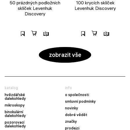
50 prázdných podložních
100 krycích sklíček
sklíček Levenhuk
Levenhuk Discovery
Discovery
zobrazit vše
katalog
info
hvězdářské
o společnosti
dalekohledy
smluvní podmínky
mikroskopy
novinky
binokulární
dobré vědět
dalekohledy
značky
pozorovací
dalekohledy
prodejci