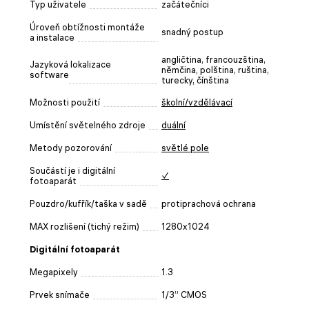
Typ uživatele
začátečníci
Úroveň obtížnosti montáže
snadný postup
a instalace
angličtina, francouzština,
Jazyková lokalizace
němčina, polština, ruština,
software
turecky, čínština
Možnosti použití
školní/vzdělávací
Umístění světelného zdroje
duální
Metody pozorování
světlé pole
Součástí je i digitální
✓
fotoaparát
Pouzdro/kufřík/taška v sadě
protiprachová ochrana
MAX rozlišení (tichý režim)
1280x1024
Digitální fotoaparát
Megapixely
1.3
Prvek snímače
1/3” CMOS