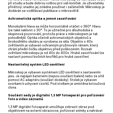
při studiu a bude dobrou volbou pro váš koníček. Je uživatelsky
přívětivý; snadno jej zvládne používat i začátečník. Mikroskop je
dodáván se vzdělávací publikace o mikrosvětě.
Achromatická optika a jemné zaostřování
Monokulární hlava se může horizontálně otáčet o 360°. Hlavu
lze také naklonit o 30°. To je užitečné pro dlouhodobá a
skupinová pozorování, protože práce s mikroskopem je tak
pohodlnější. Optika včetně achromatických objektivů a
širokoúhlého okuláru je vyrobena ze skla. Objektiv s 40x
zvětšením je vybaven ochranným pružinovým rámem, který
chrání přední čočku objektivu před poškozením. Rozsah
zvětšení mikroskopu je od 40x do 400x. Hrubé zaostřování lze
nastavit pomocí bočních knoflíků pro hrubé zaostření.
Nastavitelný systém LED osvětlení
Mikroskop je vybaven systémem LED osvětlení s nastavením
jasu. Je napájen bateriemi (nejsou součástí balení) nebo ze sítě
pomocí AC adaptéru (součást dodávky). Stolek je vybaven
svorkami k uchycení vzorků. Pod stolkem je umístěna kotoučová
clona.
Součástí sady je digitální 1,3 MP fotoaparát pro pořizování
foto a video záznamů
1,3 MP digitální fotoaparát umožňuje zobrazit obraz pod
objektivem na externí obrazovce, pořizovat snímky a nahrávat