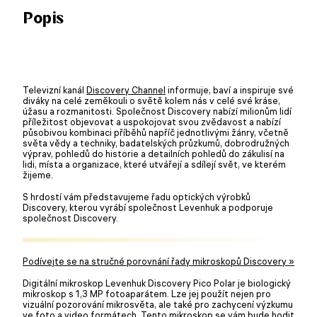
Popis
Televizní kanál
Discovery Channel
informuje, baví a inspiruje své
diváky na celé zeměkouli o světě kolem nás v celé své kráse,
úžasu a rozmanitosti. Společnost Discovery nabízí milionům lidí
příležitost objevovat a uspokojovat svou zvědavost a nabízí
působivou kombinaci příběhů napříč jednotlivými žánry, včetně
světa vědy a techniky, badatelských průzkumů, dobrodružných
výprav, pohledů do historie a detailních pohledů do zákulisí na
lidi, místa a organizace, které utvářejí a sdílejí svět, ve kterém
žijeme.
S hrdostí vám představujeme řadu optických výrobků
Discovery, kterou vyrábí společnost Levenhuk a podporuje
společnost Discovery.
Podívejte se na stručné porovnání řady mikroskopů Discovery »
Digitální mikroskop Levenhuk Discovery Pico Polar je biologický
mikroskop s 1,3 MP fotoaparátem. Lze jej použít nejen pro
vizuální pozorování mikrosvěta, ale také pro zachycení výzkumu
ve foto a video formátech. Tento mikroskop se vám bude hodit