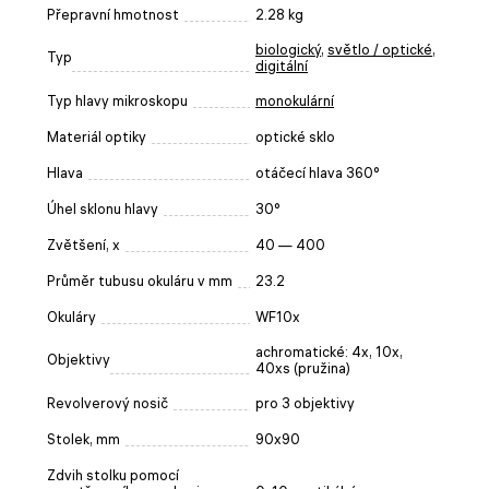
Přepravní hmotnost
2.28 kg
biologický
,
světlo / optické
,
Typ
digitální
Typ hlavy mikroskopu
monokulární
Materiál optiky
optické sklo
Hlava
otáčecí hlava 360°
Úhel sklonu hlavy
30°
Zvětšení, x
40 — 400
Průměr tubusu okuláru v mm
23.2
Okuláry
WF10x
achromatické: 4x, 10x,
Objektivy
40xs (pružina)
Revolverový nosič
pro 3 objektivy
Stolek, mm
90x90
Zdvih stolku pomocí