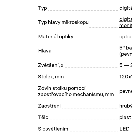
Typ
digit
digit
Typ hlavy mikroskopu
moni
Materiál optiky
optic
5'' b
Hlava
(pevn
Zvětšení, x
5 — 
Stolek, mm
120x
Zdvih stolku pomocí
pevn
zaostřovacího mechanismu, mm
Zaostření
hrub
Tělo
plast
S osvětlením
LED