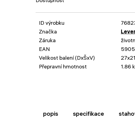
Dostupnost
ID výrobku
7682
Značka
Leven
Záruka
život
EAN
590
Velikost balení (DxŠxV)
27x2
Přepravní hmotnost
1.86 
popis
specifikace
staho