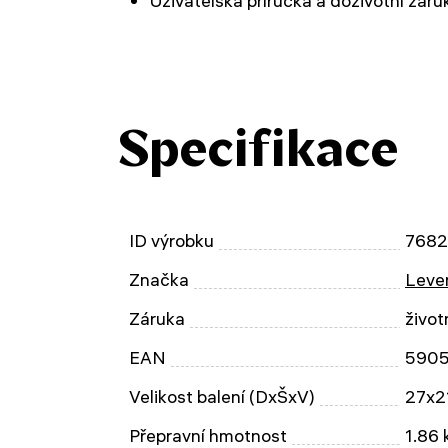
Uživatelská příručka a doživotní záru
Specifikace
ID výrobku
768
Značka
Leven
Záruka
život
EAN
590
Velikost balení (DxŠxV)
27x2
Přepravní hmotnost
1.86 