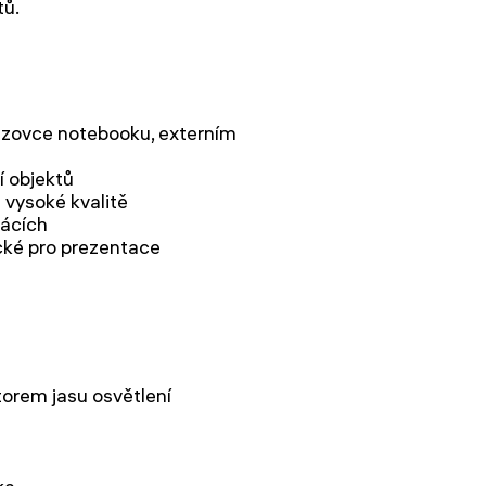
tů.
razovce notebooku, externím
 objektů
 vysoké kvalitě
žácích
cké pro prezentace
torem jasu osvětlení