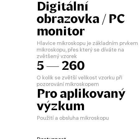
Digitální
obrazovka / PC
monitor
Hlavice mikroskopu je základním prvkem
mikroskopu, přes který se díváte na
zvětšený vzorek
5 — 260
O kolik se zvětší velikost vzorku při
pozorování mikroskopem
Pro aplikovaný
výzkum
Použití a obsluha mikroskopu