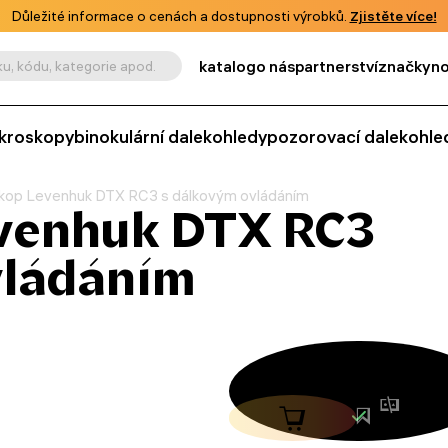
Důležité informace o cenách a dostupnosti výrobků.
Zjistěte více!
katalog
o nás
partnerství
značky
no
u, kódu, kategorie apod.
kroskopy
binokulární dalekohledy
pozorovací dalekohle
kop Levenhuk DTX RC3 s dálkovým ovládáním
venhuk DTX RC3
vládáním