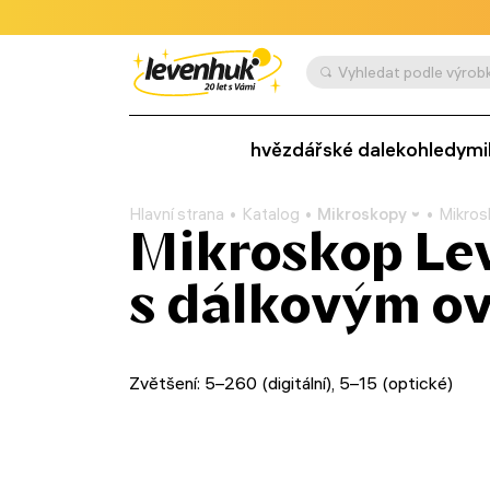
Vyhledat podle výrobk
hvězdářské dalekohledy
mi
Hlavní strana
Katalog
Mikroskopy
Mikros
Mikroskop Le
s dálkovým o
Zvětšení: 5–260 (digitální), 5–15 (optické)