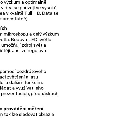
pro výzkum a optimálně
videa se pořizují ve vysoké
ea v kvalitě Full HD. Data se
 samostatně).
cích
em mikroskopu a celý výzkum
větla. Bodová LED světla
y umožňují zdroj světla
ičtěji. Jas lze regulovat
i pomocí bezdrátového
aci zvětšení a jasu
eí a dalším funkcím.
ádat a využívat jeho
ři prezentacích, přednáškách
ro provádění měření
ém tak lze sledovat obraz a