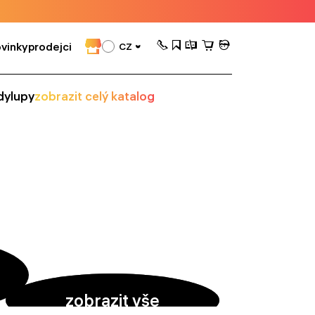
vinky
prodejci
CZ
dy
lupy
zobrazit celý katalog
zobrazit vše