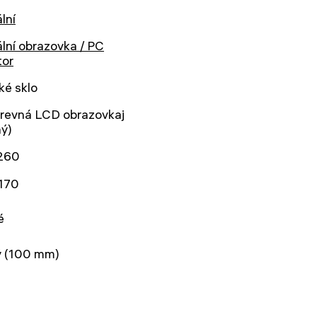
ální
ální obrazovka / PC
tor
ké sklo
arevná LCD obrazovkaj
ý)
260
170
é
ý (100 mm)