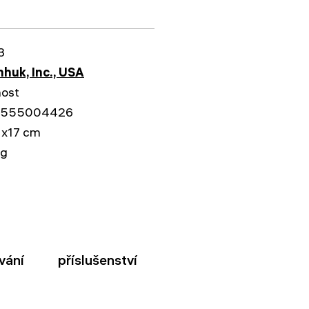
3
huk, Inc., USA
nost
5555004426
1x17 cm
kg
vání
příslušenství