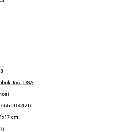
ka
23
huk, Inc., USA
nost
5555004426
1x17 cm
kg