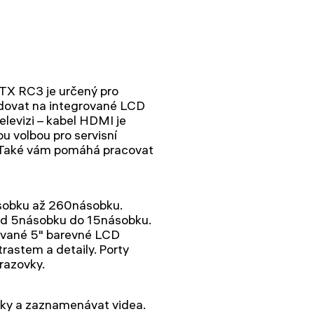
TX RC3 je určený pro
ledovat na integrované LCD
levizi – kabel HDMI je
ou volbou pro servisní
. Také vám pomáhá pracovat
ásobku až 260násobku.
od 5násobku do 15násobku.
rované 5" barevné LCD
rastem a detaily. Porty
razovky.
ky a zaznamenávat videa.