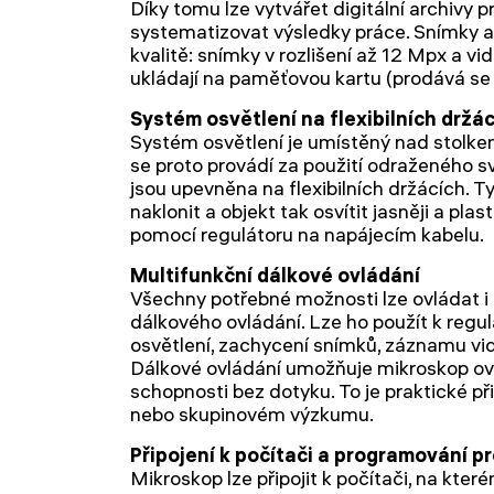
Díky tomu lze vytvářet digitální archivy 
systematizovat výsledky práce. Snímky a 
kvalitě: snímky v rozlišení až 12 Mpx a vid
ukládají na paměťovou kartu (prodává se
Systém osvětlení na flexibilních držá
Systém osvětlení je umístěný nad stolk
se proto provádí za použití odraženého s
jsou upevněna na flexibilních držácích. T
naklonit a objekt tak osvítit jasněji a plast
pomocí regulátoru na napájecím kabelu.
Multifunkční dálkové ovládání
Všechny potřebné možnosti lze ovládat 
dálkového ovládání. Lze ho použít k regul
osvětlení, zachycení snímků, záznamu vid
Dálkové ovládání umožňuje mikroskop ovl
schopnosti bez dotyku. To je praktické p
nebo skupinovém výzkumu.
Připojení k počítači a programování p
Mikroskop lze připojit k počítači, na kter