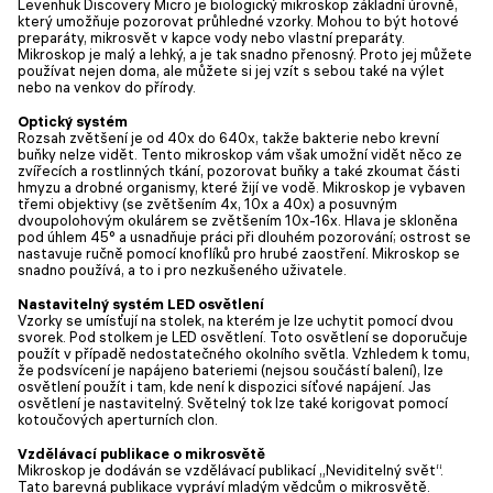
Levenhuk Discovery Micro je biologický mikroskop základní úrovně,
který umožňuje pozorovat průhledné vzorky. Mohou to být hotové
preparáty, mikrosvět v kapce vody nebo vlastní preparáty.
Mikroskop je malý a lehký, a je tak snadno přenosný. Proto jej můžete
používat nejen doma, ale můžete si jej vzít s sebou také na výlet
nebo na venkov do přírody.
Optický systém
Rozsah zvětšení je od 40x do 640x, takže bakterie nebo krevní
buňky nelze vidět. Tento mikroskop vám však umožní vidět něco ze
zvířecích a rostlinných tkání, pozorovat buňky a také zkoumat části
hmyzu a drobné organismy, které žijí ve vodě. Mikroskop je vybaven
třemi objektivy (se zvětšením 4x, 10x a 40x) a posuvným
dvoupolohovým okulárem se zvětšením 10x-16x. Hlava je skloněna
pod úhlem 45° a usnadňuje práci při dlouhém pozorování; ostrost se
nastavuje ručně pomocí knoflíků pro hrubé zaostření. Mikroskop se
snadno používá, a to i pro nezkušeného uživatele.
Nastavitelný systém LED osvětlení
Vzorky se umísťují na stolek, na kterém je lze uchytit pomocí dvou
svorek. Pod stolkem je LED osvětlení. Toto osvětlení se doporučuje
použít v případě nedostatečného okolního světla. Vzhledem k tomu,
že podsvícení je napájeno bateriemi (nejsou součástí balení), lze
osvětlení použít i tam, kde není k dispozici síťové napájení. Jas
osvětlení je nastavitelný. Světelný tok lze také korigovat pomocí
kotoučových aperturních clon.
Vzdělávací publikace o mikrosvětě
Mikroskop je dodáván se vzdělávací publikací „Neviditelný svět“.
Tato barevná publikace vypráví mladým vědcům o mikrosvětě.