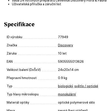
Sada 24 hotových preparátů Levenhuk Discovery Flora & Fauna
Uživatelská příručka a záruční list
Specifikace
ID výrobku
77949
Značka
Discovery
Záruka
10 let
EAN
5905555013626
Velikost balení (DxŠxV)
24x20x14 cm
Přepravní hmotnost
0.9 kg
Typ
biologický
,
světlo / optické
Typ hlavy mikroskopu
monokulární
Materiál optiky
optické polymerové sklo
Hlava
pevná (bez otáčení)