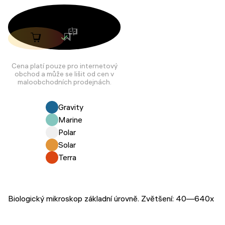
Cena platí pouze pro internetový
obchod a může se lišit od cen v
maloobchodních prodejnách.
Gravity
Marine
Polar
Solar
Terra
Biologický mikroskop základní úrovně. Zvětšení: 40—640x