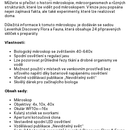
Můžete si přečíst o historii mikroskopie, mikroorganismech a různých
strukturách, které lze vidět pod mikroskopem. V knize jsou popsána
nejen zajímavá fakta, ale také experimenty, které lze realizovat
doma.
Důležitá informace k tomuto mikroskopu: je dodáván se sadou
Levenhuk Discovery Flora a Fauna, která obsahuje 24 připravených
sklíček s preparáty.
Vlastnosti:
Biologický mikroskop se zvětšením 40-640x
Spodní osvětlení s regulací jasu
Lze pozorovat průhledné řezy tkání a drobné organismy ve
vodě
Možnost použití v místech ve venkovním prostředí bez
síťového napětí díky bateriově napájenému osvětlení
Včetně vzdělávací publikace „Neviditelný svět“
Skvělý dárek pro začínajícího biologa
Obsah sady:
Mikroskop
Objektivy: 4x, 10x, 40x
Okulár WF10x—16x
Kulatý stolek se svorkami
Aperturní kotoučová clona
Vestavěné spodní LED osvětlení
Vzdělávací publikace „Neviditelný svět“