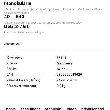
Monokulární
Hlavice mikroskopu je základním prvkem mikroskopu, přes který se díváte
na zvětšený vzorek
40 — 640
O kolik se zvětší velikost vzorku při pozorování mikroskopem
Děti (3-7 let)
Použití a obsluha mikroskopu
Dostupnost
ID výrobku
77949
Značka
Discovery
Záruka
10 let
EAN
5905555013626
Velikost balení (DxŠxV)
24x20x14 cm
Přepravní hmotnost
0.9 kg
popis
specifikace
stahování
video
příslušenství