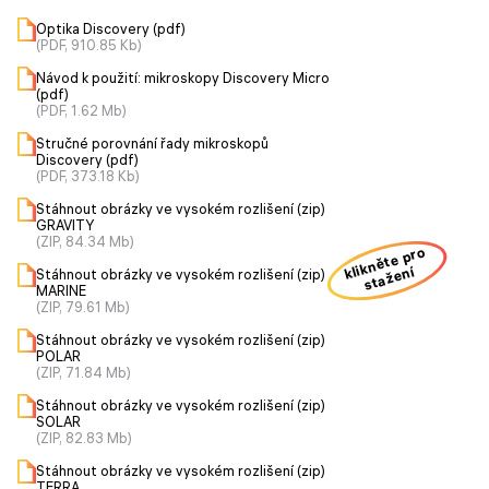
Optika Discovery (pdf)
(PDF, 910.85 Kb)
Návod k použití: mikroskopy Discovery Micro
(pdf)
(PDF, 1.62 Mb)
Stručné porovnání řady mikroskopů
Discovery (pdf)
(PDF, 373.18 Kb)
Stáhnout obrázky ve vysokém rozlišení (zip)
GRAVITY
(ZIP, 84.34 Mb)
klikněte pro
stažení
Stáhnout obrázky ve vysokém rozlišení (zip)
MARINE
(ZIP, 79.61 Mb)
Stáhnout obrázky ve vysokém rozlišení (zip)
POLAR
(ZIP, 71.84 Mb)
Stáhnout obrázky ve vysokém rozlišení (zip)
SOLAR
(ZIP, 82.83 Mb)
Stáhnout obrázky ve vysokém rozlišení (zip)
TERRA