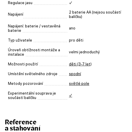
Regulace jasu
✓
2 baterie AA (nejsou součástí
Napájení
balíčku)
Napájení: baterie / vestavěná
ano
baterie
Typ uživatele
pro děti
Úroveň obtížnosti montáže a
velmi jednoduchý
instalace
Možnosti použití
děti (3-7 let)
Umístění světelného zdroje
spodní
Metody pozorování
světlé pole
Experimentální souprava je
✓
součástí balíčku
Reference
a stahování