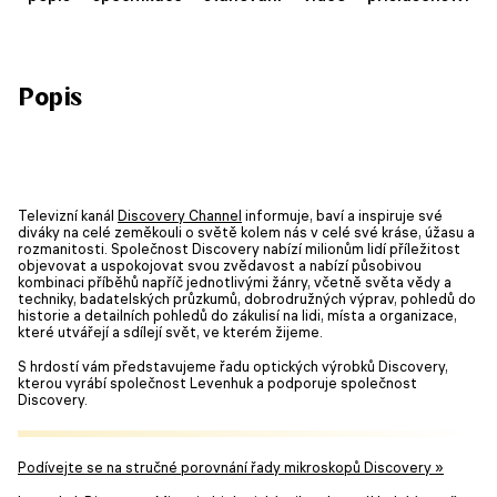
Popis
Televizní kanál
Discovery Channel
informuje, baví a inspiruje své
diváky na celé zeměkouli o světě kolem nás v celé své kráse, úžasu a
rozmanitosti. Společnost Discovery nabízí milionům lidí příležitost
objevovat a uspokojovat svou zvědavost a nabízí působivou
kombinaci příběhů napříč jednotlivými žánry, včetně světa vědy a
techniky, badatelských průzkumů, dobrodružných výprav, pohledů do
historie a detailních pohledů do zákulisí na lidi, místa a organizace,
které utvářejí a sdílejí svět, ve kterém žijeme.
S hrdostí vám představujeme řadu optických výrobků Discovery,
kterou vyrábí společnost Levenhuk a podporuje společnost
Discovery.
Podívejte se na stručné porovnání řady mikroskopů Discovery »