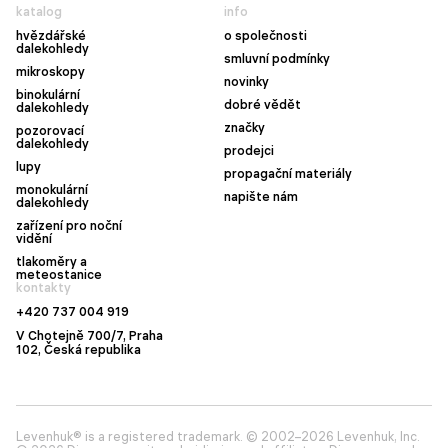
katalog
info
hvězdářské
o společnosti
dalekohledy
smluvní podmínky
mikroskopy
novinky
binokulární
dobré vědět
dalekohledy
značky
pozorovací
dalekohledy
prodejci
lupy
propagační materiály
monokulární
napište nám
dalekohledy
zařízení pro noční
vidění
tlakoměry a
meteostanice
kontakty
+420 737 004 919
V Chotejně 700/7, Praha
102, Česká republika
Levenhuk® is a registered trademark. © 2002–2026 Levenhuk, Inc.