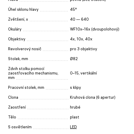
Úhel sklonu hlavy
45°
Zvětšení, x
40 — 640
Okuláry
WF10x–16x (dvoupolohový)
Objektivy
4x, 10x, 40x
Revolverový nosič
pro 3 objektivy
Stolek, mm
Ø82
Zdvih stolku pomocí
zaostřovacího mechanismu,
0–15, vertikální
mm
Pracovní stolek, mm
s klipy
Clona
Kruhová clona (6 apertur)
Zaostření
hrubé
Tělo
plast
S osvětlením
LED