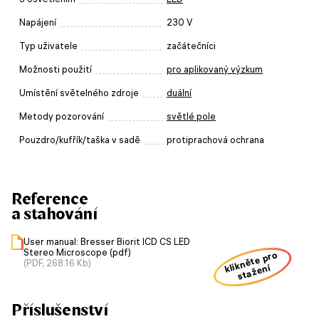
Napájení
230 V
Typ uživatele
začátečníci
Možnosti použití
pro aplikovaný výzkum
Umístění světelného zdroje
duální
Metody pozorování
světlé pole
Pouzdro/kufřík/taška v sadě
protiprachová ochrana
Reference
a stahování
User manual: Bresser Biorit ICD CS LED
Stereo Microscope (pdf)
klikněte pro
(PDF, 268.16 Kb)
stažení
Příslušenství