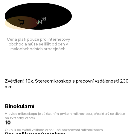
Cena platí pouze pro internetový
obchod a může se lišit od cen v
maloobchodních prodejnách.
Zvětšení: 10х. Stereomikroskop s pracovní vzdáleností 230
mm
Binokulární
Hlavice mikroskopu je základním prvkem mikroskopu, přes který se díváte
na zvětšený vzorek
10
O kolik se zvětší velikost vzorku při pozorování mikroskopem