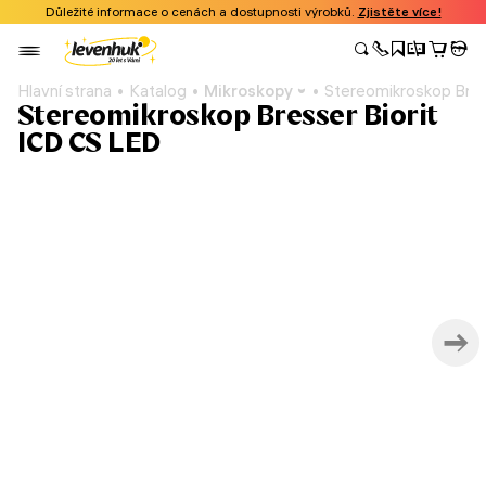
Důležité informace o cenách a dostupnosti výrobků.
Zjistěte více!
Hlavní strana
Katalog
Mikroskopy
Stereomikroskop Bres
Stereomikroskop Bresser Biorit
ICD CS LED