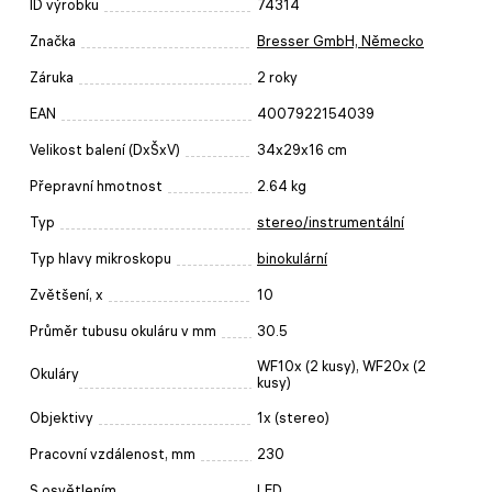
ID výrobku
74314
Značka
Bresser GmbH, Německo
Záruka
2 roky
EAN
4007922154039
Velikost balení (DxŠxV)
34x29x16 cm
Přepravní hmotnost
2.64 kg
Typ
stereo/instrumentální
Typ hlavy mikroskopu
binokulární
Zvětšení, x
10
Průměr tubusu okuláru v mm
30.5
WF10x (2 kusy), WF20x (2
Okuláry
kusy)
Objektivy
1x (stereo)
Pracovní vzdálenost, mm
230
S osvětlením
LED