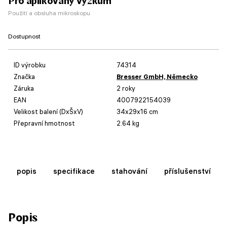
Pro aplikovaný výzkum
Použití a obsluha mikroskopu
Dostupnost
ID výrobku
74314
Značka
Bresser GmbH, Německo
Záruka
2 roky
EAN
4007922154039
Velikost balení (DxŠxV)
34x29x16 cm
Přepravní hmotnost
2.64 kg
popis
specifikace
stahování
příslušenství
Popis