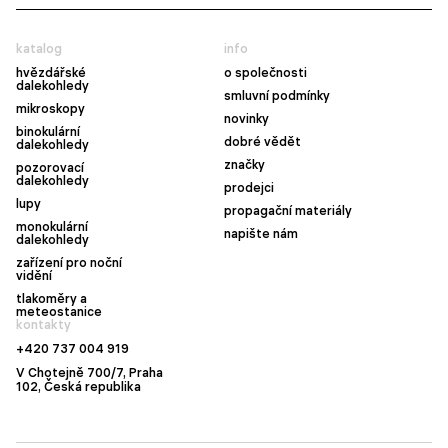
katalog
info
hvězdářské
o společnosti
dalekohledy
smluvní podmínky
mikroskopy
novinky
binokulární
dobré vědět
dalekohledy
značky
pozorovací
dalekohledy
prodejci
lupy
propagační materiály
monokulární
napište nám
dalekohledy
zařízení pro noční
vidění
tlakoměry a
meteostanice
kontakty
+420 737 004 919
V Chotejně 700/7, Praha
102, Česká republika