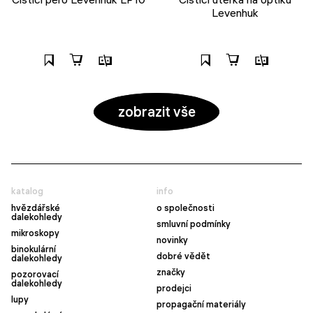
Levenhuk
zobrazit vše
katalog
info
hvězdářské
o společnosti
dalekohledy
smluvní podmínky
mikroskopy
novinky
binokulární
dobré vědět
dalekohledy
značky
pozorovací
dalekohledy
prodejci
lupy
propagační materiály