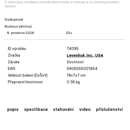
Z čeho jsou vyrobeny monokulární čočky a hranoly a co ovlivňuje kvalitu
obrazu
Dostupnost
Budoucí příchozí
8. prosince 2026
20+
ID výrobku
74095
Značka
Levenhuk, Inc., USA
Záruka
životnost
EAN
5905555001654
Velikost balení (DxŠxV)
18x7x7 cm
Přepravní hmotnost
0.36 kg
popis
specifikace
stahování
video
příslušenství