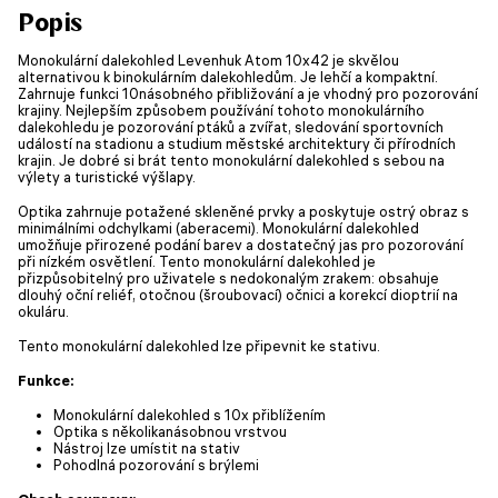
Popis
Monokulární dalekohled Levenhuk Atom 10x42 je skvělou
alternativou k binokulárním dalekohledům. Je lehčí a kompaktní.
Zahrnuje funkci 10násobného přibližování a je vhodný pro pozorování
krajiny. Nejlepším způsobem používání tohoto monokulárního
dalekohledu je pozorování ptáků a zvířat, sledování sportovních
událostí na stadionu a studium městské architektury či přírodních
krajin. Je dobré si brát tento monokulární dalekohled s sebou na
výlety a turistické výšlapy.
Optika zahrnuje potažené skleněné prvky a poskytuje ostrý obraz s
minimálními odchylkami (aberacemi). Monokulární dalekohled
umožňuje přirozené podání barev a dostatečný jas pro pozorování
při nízkém osvětlení. Tento monokulární dalekohled je
přizpůsobitelný pro uživatele s nedokonalým zrakem: obsahuje
dlouhý oční reliéf, otočnou (šroubovací) očnici a korekcí dioptrií na
okuláru.
Tento monokulární dalekohled lze připevnit ke stativu.
Funkce:
Monokulární dalekohled s 10x přiblížením
Optika s několikanásobnou vrstvou
Nástroj lze umístit na stativ
Pohodlná pozorování s brýlemi