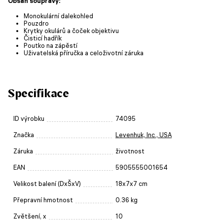
Obsah soupravy:
Monokulární dalekohled
Pouzdro
Krytky okulárů a čoček objektivu
Čisticí hadřík
Poutko na zápěstí
Uživatelská příručka a celoživotní záruka
Specifikace
ID výrobku
74095
Značka
Levenhuk, Inc., USA
Záruka
životnost
EAN
5905555001654
Velikost balení (DxŠxV)
18x7x7 cm
Přepravní hmotnost
0.36 kg
Zvětšení, x
10