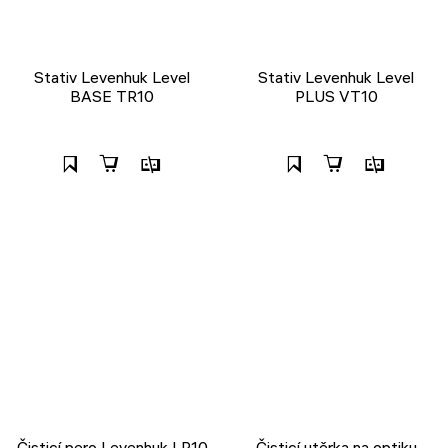
Stativ Levenhuk Level
Stativ Levenhuk Level
BASE TR10
PLUS VT10
Čisticí pero Levenhuk LP10
Čisticí utěrka na optiku