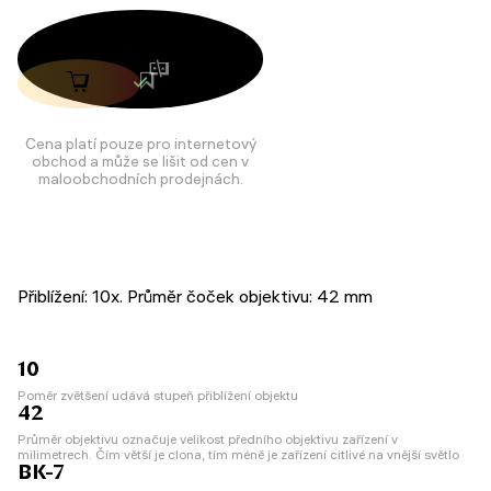
Cena platí pouze pro internetový
obchod a může se lišit od cen v
maloobchodních prodejnách.
Přiblížení: 10x. Průměr čoček objektivu: 42 mm
10
Poměr zvětšení udává stupeň přiblížení objektu
42
Průměr objektivu označuje velikost předního objektivu zařízení v
milimetrech. Čím větší je clona, tím méně je zařízení citlivé na vnější světlo
BK-7