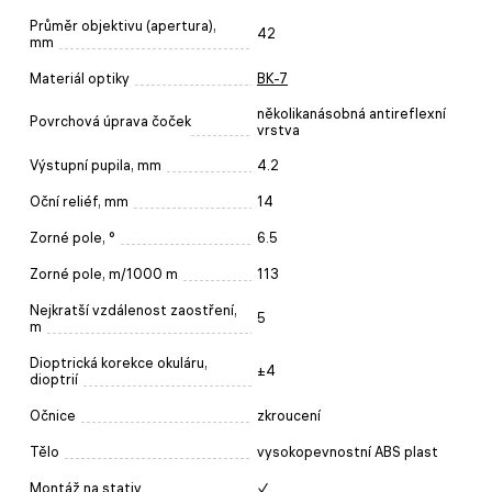
Průměr objektivu (apertura),
42
mm
Materiál optiky
BK-7
několikanásobná antireflexní
Povrchová úprava čoček
vrstva
Výstupní pupila, mm
4.2
Oční reliéf, mm
14
Zorné pole, °
6.5
Zorné pole, m/1000 m
113
Nejkratší vzdálenost zaostření,
5
m
Dioptrická korekce okuláru,
±4
dioptrií
Očnice
zkroucení
Tělo
vysokopevnostní ABS plast
Montáž na stativ
✓