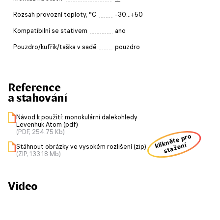
Rozsah provozní teploty, °C
-30...+50
Kompatibilní se stativem
ano
Pouzdro/kufřík/taška v sadě
pouzdro
Reference
a stahování
Návod k použití: monokulární dalekohledy
Levenhuk Atom (pdf)
(PDF, 254.75 Kb)
klikněte pro
stažení
Stáhnout obrázky ve vysokém rozlišení (zip)
(ZIP, 133.18 Mb)
Video