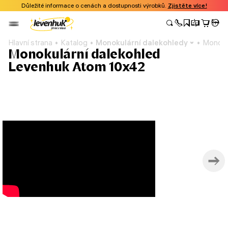
Důležité informace o cenách a dostupnosti výrobků.
Zjistěte více!
Hlavní strana
Katalog
Monokulární dalekohledy
Monoku
Monokulární dalekohled
Levenhuk Atom 10x42