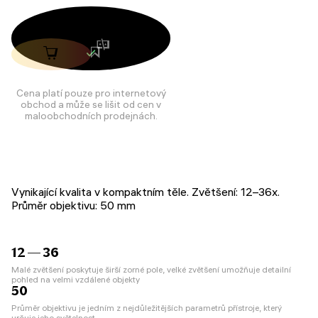
Cena platí pouze pro internetový
obchod a může se lišit od cen v
maloobchodních prodejnách.
Vynikající kvalita v kompaktním těle. Zvětšení: 12–36x.
Průměr objektivu: 50 mm
12 — 36
Malé zvětšení poskytuje širší zorné pole, velké zvětšení umožňuje detailní
pohled na velmi vzdálené objekty
50
Průměr objektivu je jedním z nejdůležitějších parametrů přístroje, který
určuje jeho světelnost