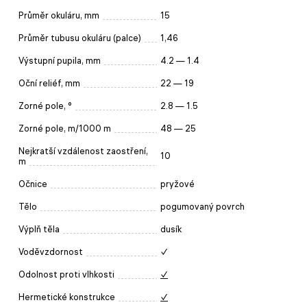
Průměr okuláru, mm
15
Průměr tubusu okuláru (palce)
1,46
Výstupní pupila, mm
4.2 — 1.4
Oční reliéf, mm
22 — 19
Zorné pole, °
2.8 — 1.5
Zorné pole, m/1000 m
48 — 25
Nejkratší vzdálenost zaostření,
10
m
Očnice
pryžové
Tělo
pogumovaný povrch
Výplň těla
dusík
Voděvzdornost
✓
Odolnost proti vlhkosti
✓
Hermetické konstrukce
✓