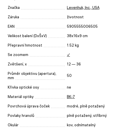
Značka
Levenhuk, Inc., USA
Záruka
životnost
EAN
5905555006505
Velikost balení (DxŠxV)
38x16x9 cm
Přepravní hmotnost
1.52 kg
Se zoomem
✓
Zvětšení, x
12 — 36
Průměr objektivu (apertura),
50
mm
Křivka optické osy
ne
Materiál optiky
BK-7
Povrchová úprava čoček
modré, plně potažený
Povlaky hranolů
plně potažený, stříbrný
Okulár
kov, odnímatelný