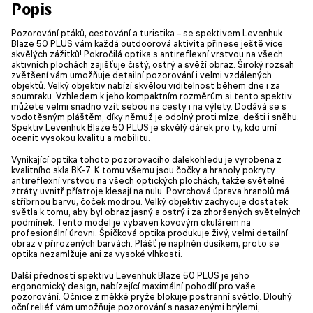
Popis
Pozorování ptáků, cestování a turistika – se spektivem Levenhuk
Blaze 50 PLUS vám každá outdoorová aktivita přinese ještě více
skvělých zážitků! Pokročilá optika s antireflexní vrstvou na všech
aktivních plochách zajišťuje čistý, ostrý a svěží obraz. Široký rozsah
zvětšení vám umožňuje detailní pozorování i velmi vzdálených
objektů. Velký objektiv nabízí skvělou viditelnost během dne i za
soumraku. Vzhledem k jeho kompaktním rozměrům si tento spektiv
můžete velmi snadno vzít sebou na cesty i na výlety. Dodává se s
vodotěsným pláštěm, díky němuž je odolný proti mlze, dešti i sněhu.
Spektiv Levenhuk Blaze 50 PLUS je skvělý dárek pro ty, kdo umí
ocenit vysokou kvalitu a mobilitu.
Vynikající optika tohoto pozorovacího dalekohledu je vyrobena z
kvalitního skla BK-7. K tomu všemu jsou čočky a hranoly pokryty
antireflexní vrstvou na všech optických plochách, takže světelné
ztráty uvnitř přístroje klesají na nulu. Povrchová úprava hranolů má
stříbrnou barvu, čoček modrou. Velký objektiv zachycuje dostatek
světla k tomu, aby byl obraz jasný a ostrý i za zhoršených světelných
podmínek. Tento model je vybaven kovovým okulárem na
profesionální úrovni. Špičková optika produkuje živý, velmi detailní
obraz v přirozených barvách. Plášť je naplněn dusíkem, proto se
optika nezamlžuje ani za vysoké vlhkosti.
Další předností spektivu Levenhuk Blaze 50 PLUS je jeho
ergonomický design, nabízející maximální pohodlí pro vaše
pozorování. Očnice z měkké pryže blokuje postranní světlo. Dlouhý
oční reliéf vám umožňuje pozorování s nasazenými brýlemi,