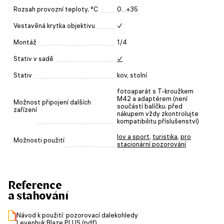
Rozsah provozní teploty, °C
0...+35
Vestavěná krytka objektivu
✓
Montáž
1/4
Stativ v sadě
✓
Stativ
kov, stolní
fotoaparát s T-kroužkem
M42 a adaptérem (není
Možnost připojení dalších
součástí balíčku; před
zařízení
nákupem vždy zkontrolujte
kompatibilitu příslušenství)
lov a sport
,
turistika
,
pro
Možnosti použití
stacionární pozorování
Reference
a stahování
Návod k použití: pozorovací dalekohledy
Levenhuk Blaze PLUS (pdf)