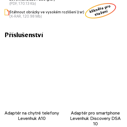
(PDF, 170.13 Kb)
klikněte pro
stažení
Stáhnout obrázky ve vysokém rozlišení (rar)
(X-RAR, 120.98 Mb)
Příslušenství
Adaptér na chytré telefony
Adaptér pro smartphone
Levenhuk A10
Levenhuk Discovery DSA
10