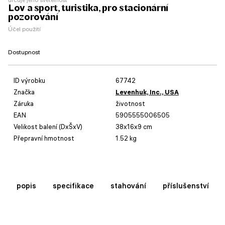
Lov a sport, turistika, pro stacionární
pozorování
Účel použití
Dostupnost
ID výrobku
67742
Značka
Levenhuk, Inc., USA
Záruka
životnost
EAN
5905555006505
Velikost balení (DxŠxV)
38x16x9 cm
Přepravní hmotnost
1.52 kg
popis
specifikace
stahování
příslušenství