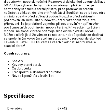
dioptrickými nebo slunečními. Pozorovací dalekohled Levenhuk Blaze
50 PLUS je vybaven lehkým, nárazuvzdorným pláštěm. Ten je
hermeticky utěsněn a chrání přístroj před pronikáním prachu,
nečistot a vlhkosti do jeho vnitřních částí. Součástí sady je i pouzdro
chránící spektiv před stříkající vodou. Pouzdro před zahájením
pozorování ani nemusíte sundávat – stačí rozepnout zip a jste
připraveni. To je praktické zejména při pozorování v nepříznivých
povětrnostních podmínkách nebo v terénu. Při vysokém zvětšení
mohou i nejslabší vibrace přístroje silně ovlivnit kvalitu obrazu.
Můžete si být jisti, že vám se to nestane, neboť spektiv se dodává
se spolehlivým kovovým stolním stativem. Pozorovací dalekohled
Levenhuk Blaze 50 PLUS vám za všech okolností nabízí svěží a
stabilní obraz!
Obsah soupravy:
Spektiv
Kovový stolní stativ
Čistící utěrka
Transportní a skladovací pouzdro
Návod k použití a záruční list
Specifikace
ID výrobku
67742