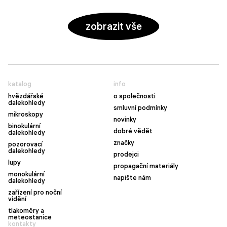
zobrazit vše
katalog
info
hvězdářské
o společnosti
dalekohledy
smluvní podmínky
mikroskopy
novinky
binokulární
dobré vědět
dalekohledy
značky
pozorovací
dalekohledy
prodejci
lupy
propagační materiály
monokulární
napište nám
dalekohledy
zařízení pro noční
vidění
tlakoměry a
meteostanice
kontakty