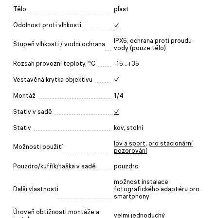
Tělo
plast
Odolnost proti vlhkosti
✓
IPX5, ochrana proti proudu
Stupeň vlhkosti / vodní ochrana
vody (pouze tělo)
Rozsah provozní teploty, °C
-15...+35
Vestavěná krytka objektivu
✓
Montáž
1/4
Stativ v sadě
✓
Stativ
kov, stolní
lov a sport
,
pro stacionární
Možnosti použití
pozorování
Pouzdro/kufřík/taška v sadě
pouzdro
možnost instalace
Další vlastnosti
fotografického adaptéru pro
smartphony
Úroveň obtížnosti montáže a
velmi jednoduchý