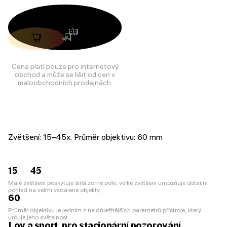
Cena platí pouze pro internetový
obchod a může se lišit od cen v
maloobchodních prodejnách.
Zvětšení: 15–45x. Průměr objektivu: 60 mm
15 — 45
Malé zvětšení poskytuje širší zorné pole, velké zvětšení umožňuje detailní
pohled na velmi vzdálené objekty
60
Průměr objektivu je jedním z nejdůležitějších parametrů přístroje, který
určuje jeho světelnost
Lov a sport, pro stacionární pozorování