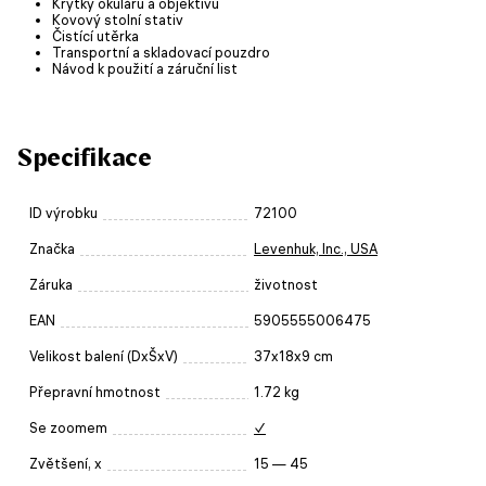
Krytky okuláru a objektivu
Kovový stolní stativ
Čistící utěrka
Transportní a skladovací pouzdro
Návod k použití a záruční list
Specifikace
ID výrobku
72100
Značka
Levenhuk, Inc., USA
Záruka
životnost
EAN
5905555006475
Velikost balení (DxŠxV)
37x18x9 cm
Přepravní hmotnost
1.72 kg
Se zoomem
✓
Zvětšení, x
15 — 45