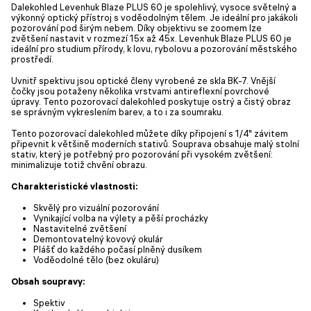
Dalekohled Levenhuk Blaze PLUS 60 je spolehlivý, vysoce světelný a
výkonný optický přístroj s voděodolným tělem. Je ideální pro jakákoli
pozorování pod širým nebem. Díky objektivu se zoomem lze
zvětšení nastavit v rozmezí 15x až 45x. Levenhuk Blaze PLUS 60 je
ideální pro studium přírody, k lovu, rybolovu a pozorování městského
prostředí.
Uvnitř spektivu jsou optické členy vyrobené ze skla BK-7. Vnější
čočky jsou potaženy několika vrstvami antireflexní povrchové
úpravy. Tento pozorovací dalekohled poskytuje ostrý a čistý obraz
se správným vykreslením barev, a to i za soumraku.
Tento pozorovací dalekohled můžete díky připojení s 1/4" závitem
připevnit k většině moderních stativů. Souprava obsahuje malý stolní
stativ, který je potřebný pro pozorování při vysokém zvětšení:
minimalizuje totiž chvění obrazu.
Charakteristické vlastnosti:
Skvělý pro vizuální pozorování
Vynikající volba na výlety a pěší procházky
Nastavitelné zvětšení
Demontovatelný kovový okulár
Plášť do každého počasí plněný dusíkem
Voděodolné tělo (bez okuláru)
Obsah soupravy:
Spektiv