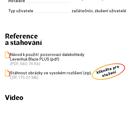
instalace
Typ uživatele
začátečníci, zkušení uživatelé
Reference
a stahování
Návod k použití: pozorovací dalekohledy
Levenhuk Blaze PLUS (pdf)
(PDF, 560.76 Kb)
klikněte pro
stažení
Stáhnout obrázky ve vysokém rozlišení (zip)
(ZIP, 175.01 Mb)
Video