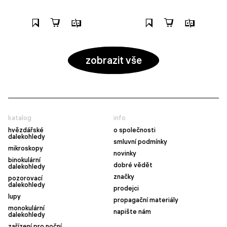
zobrazit vše
katalog
info
hvězdářské
o společnosti
dalekohledy
smluvní podmínky
mikroskopy
novinky
binokulární
dobré vědět
dalekohledy
značky
pozorovací
dalekohledy
prodejci
lupy
propagační materiály
monokulární
napište nám
dalekohledy
zařízení pro noční