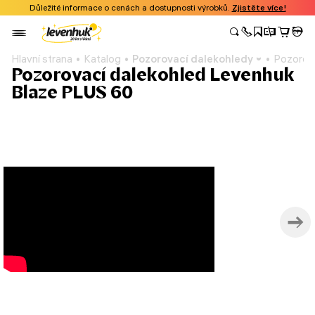
Důležité informace o cenách a dostupnosti výrobků.
Zjistěte více!
Hlavní strana
Katalog
Pozorovací dalekohledy
Pozorov
Pozorovací dalekohled Levenhuk
Blaze PLUS 60