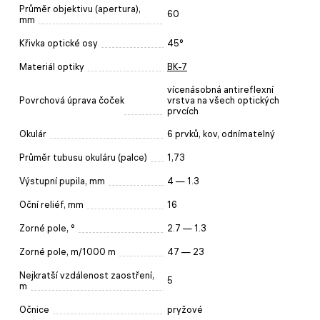
Průměr objektivu (apertura),
60
mm
Křivka optické osy
45°
Materiál optiky
BK-7
vícenásobná antireflexní
Povrchová úprava čoček
vrstva na všech optických
prvcích
Okulár
6 prvků, kov, odnímatelný
Průměr tubusu okuláru (palce)
1,73
Výstupní pupila, mm
4 — 1.3
Oční reliéf, mm
16
Zorné pole, °
2.7 — 1.3
Zorné pole, m/1000 m
47 — 23
Nejkratší vzdálenost zaostření,
5
m
Očnice
pryžové