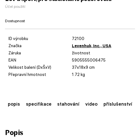
Účel použití
Dostupnost
ID výrobku
72100
Značka
Levenhuk, Inc., USA
Záruka
životnost
EAN
5905555006475
Velikost balení (DxŠxV)
37x18x9 cm
Přepravní hmotnost
1.72 kg
popis
specifikace
stahování
video
příslušenství
Popis