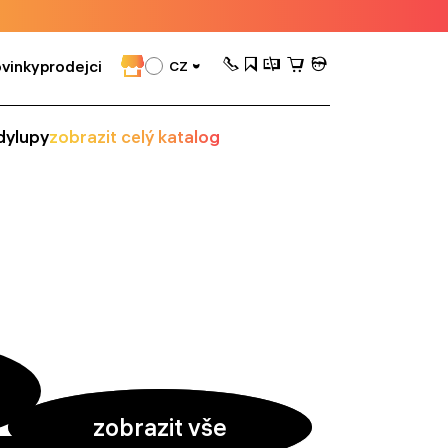
vinky
prodejci
CZ
dy
lupy
zobrazit celý katalog
zobrazit vše