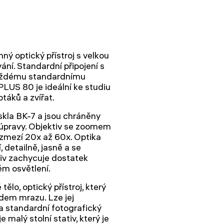
ý optický přístroj s velkou
ání. Standardní připojení s
 každému standardnímu
LUS 80 je ideální ke studiu
ptáků a zvířat.
skla BK-7 a jsou chráněny
 úpravy. Objektiv se zoomem
ozmezí 20x až 60x. Optika
 detailně, jasně a se
iv zachycuje dostatek
ém osvětlení.
o, optický přístroj, který
dem mrazu. Lze jej
a standardní fotografický
 malý stolní stativ, který je