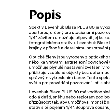
Popis
Spektiv Levenhuk Blaze PLUS 80 je výkonn
aperturou, určený pro stacionární pozorov
1/4" závitem umožňuje připevnit jej ke
fotografickému stativu. Levenhuk Blaze P
krajiny v přírodě a detailnímu pozorování 
Optické členy jsou vyrobeny z optického 
několika vrstvami antireflexní povrchové
umožňuje plynulé nastavení zvětšení v r
přibližuje vzdálené objekty bez deformací,
správným vykreslením barev. Tento spekt
světla pro provádění pozorování i při slab
Levenhuk Blaze PLUS 80 má voděodolné těl
odolá dešti, sněhu nebo teplotám pod bo
přizpůsobit tak, aby umožňoval montáž n
stativ s připojením 1/4". Souprava obsahuje