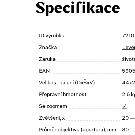
Specifikace
ID výrobku
7210
Značka
Leven
Záruka
život
EAN
590
Velikost balení (DxŠxV)
44x2
Přepravní hmotnost
2.6 k
Se zoomem
✓
Zvětšení, x
20 —
Průměr objektivu (apertura), mm
80