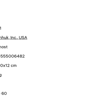
1
huk, Inc., USA
nost
5555006482
0x12 cm
g
 60