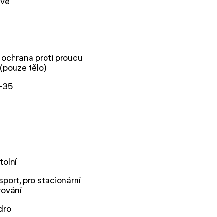
ové
 ochrana proti proudu
(pouze tělo)
.+35
tolní
 sport
,
pro stacionární
rování
dro