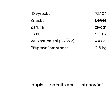
ID výrobku
7210
Značka
Leven
Záruka
život
EAN
5905
Velikost balení (DxŠxV)
44x2
Přepravní hmotnost
2.6 k
popis
specifikace
stahování