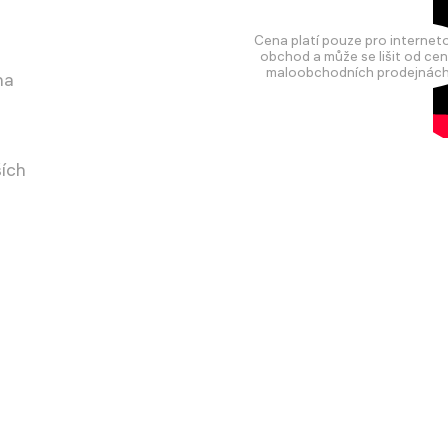
Cena platí pouze pro internet
obchod a může se lišit od cen
maloobchodních prodejnách
na
ších