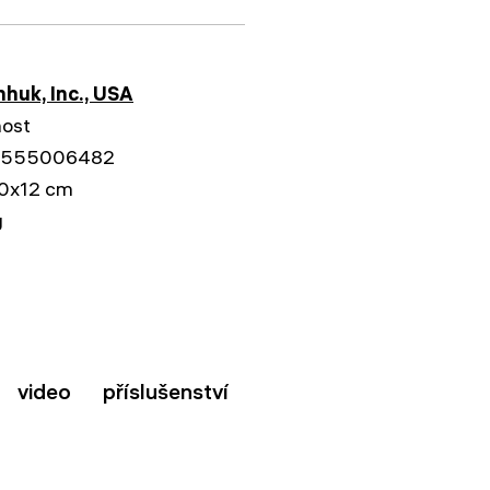
1
huk, Inc., USA
nost
555006482
0x12 cm
g
video
příslušenství