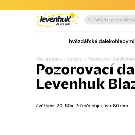
Vyhledat podle výrobk
hvězdářské dalekohledy
mi
Hlavní strana
Katalog
Pozorovací dalekohle
Pozorovací da
Levenhuk Bla
Zvětšení: 20–60x. Průměr objektivu: 80 mm