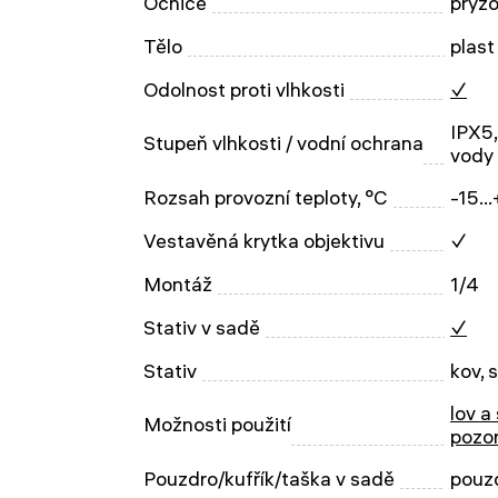
Očnice
pryž
Tělo
plast
Odolnost proti vlhkosti
✓
IPX5,
Stupeň vlhkosti / vodní ochrana
vody 
Rozsah provozní teploty, °C
-15..
Vestavěná krytka objektivu
✓
Montáž
1/4
Stativ v sadě
✓
Stativ
kov, s
lov a
Možnosti použití
pozo
Pouzdro/kufřík/taška v sadě
pouz