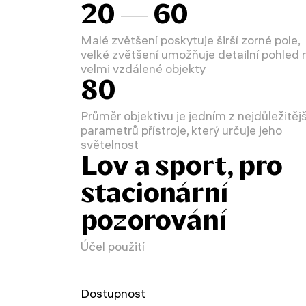
20 — 60
Malé zvětšení poskytuje širší zorné pole,
velké zvětšení umožňuje detailní pohled 
velmi vzdálené objekty
80
Průměr objektivu je jedním z nejdůležitěj
parametrů přístroje, který určuje jeho
světelnost
Lov a sport, pro
stacionární
pozorování
Účel použití
Dostupnost