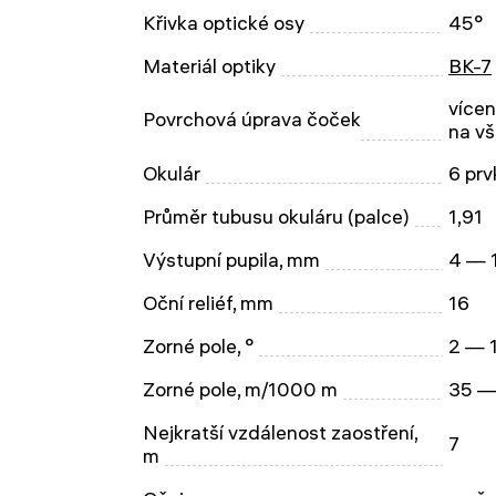
Křivka optické osy
45°
Materiál optiky
BK-7
vícen
Povrchová úprava čoček
na vš
Okulár
6 prv
Průměr tubusu okuláru (palce)
1,91
Výstupní pupila, mm
4 — 
Oční reliéf, mm
16
Zorné pole, °
2 — 
Zorné pole, m/1000 m
35 —
Nejkratší vzdálenost zaostření,
7
m