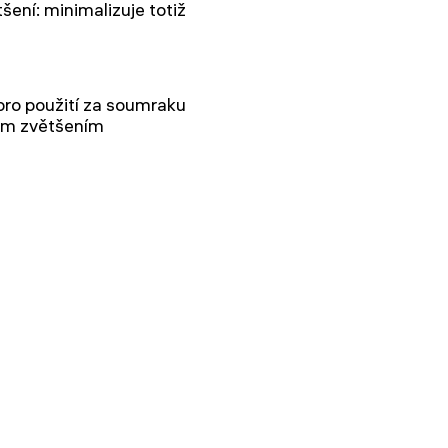
šení: minimalizuje totiž
 pro použití za soumraku
ným zvětšením