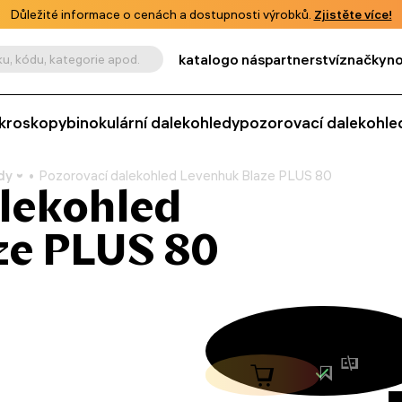
Důležité informace o cenách a dostupnosti výrobků.
Zjistěte více!
katalog
o nás
partnerství
značky
no
u, kódu, kategorie apod.
kroskopy
binokulární dalekohledy
pozorovací dalekohle
dy
Pozorovací dalekohled Levenhuk Blaze PLUS 80
lekohled
ze PLUS 80