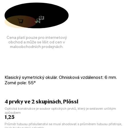
Cena platí pouze pro internetový
obchod a může se lišit od cen v
maloobchodních prodejnách.
Klasický symetrický okulár. Ohnisková vzdálenost: 6 mm.
Zorné pole: 55°
4 prvky ve 2 skupinách, Plössl
Optická konstrukce je soubor optických prvků, který je sestaven určitým
způsobem
1,25
Průměr tubusu příslušenství se musí shodovat s průměrem tubusu přístroje,
jinak bude nutný adaptér