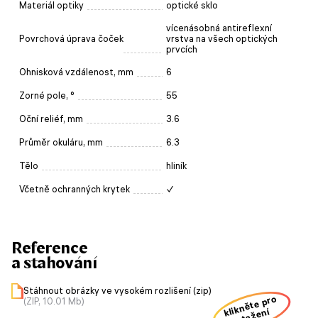
Materiál optiky
optické sklo
vícenásobná antireflexní
Povrchová úprava čoček
vrstva na všech optických
prvcích
Ohnisková vzdálenost, mm
6
Zorné pole, °
55
Oční reliéf, mm
3.6
Průměr okuláru, mm
6.3
Tělo
hliník
Včetně ochranných krytek
✓
Reference
a stahování
Stáhnout obrázky ve vysokém rozlišení (zip)
klikněte pro
(ZIP, 10.01 Mb)
stažení