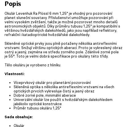
Popis
Okulár Levenhuk Ra Plössl 6 mm 1,25" je vhodný pro pozorování
planet sluneční soustavy. Příslušenství umožňuje pozorování při
velmi vysokém zvětšení, takže je možné pozorovat mnoho detailů
astronomických objektů. Díky průměru tubusu 1,25" je kompatibilní s
většinou hvězdářských dalekohledů, jako jsou například reflektory,
refrakční i katadioptrické hvězdářské dalekohledy.
Skleněné optické prvky jsou plně potaženy několika antireflexními
vrstvami. Snižují většinu optických aberací. Proto je vykreslený obraz
ostrý a jasný, zejména ve středu zorného pole. Zdánlivé zorné pole
je 55°. Toto je velmi dobrá specifikace pro okuláry této třídy.
Tělo okuláru je vyrobeno z hliníku.
Vlastnosti:
Víceprvkový okulár pro planetární pozorování
Skleněná optika s několika antireflexními vrstvami na všech
optických prvcích vykresluje čistý a jasný obraz
Dobré zorné pole, minimální aberace
Univerzální okulár lze použít s hvězdářským dalekohledem
jakékoliv optické konstrukce
Průměr tubusu okuláru 1,25"
Sada obsahuje:
Okulár