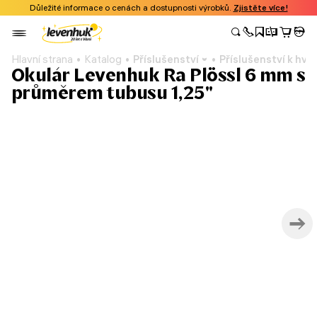
Důležité informace o cenách a dostupnosti výrobků.
Zjistěte více!
Hlavní strana
Katalog
Příslušenství
Příslušenství k h
Okulár Levenhuk Ra Plössl 6 mm s
průměrem tubusu 1,25"