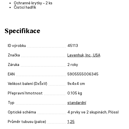
Ochranné krytky – 2 ks
Čisticí hadřík
Specifikace
ID výrobku
45113
Značka
Levenhuk, Inc., USA
Záruka
2 roky
EAN
5905555006345
Velikost balení (DxŠxV)
9x4x4 cm
Přepravní hmotnost
0.105 kg
Typ
standardní
Optické schéma
4 prvky ve 2 skupinách, Plössl
Průměr tubusu (palce)
1,25