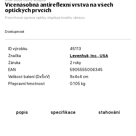
Vícenásobná antireflexní vrstva na všech
optických prvcích
Povrchová úprava optiky zlepšuje kvalitu obrazu
Dostupnost
ID výrobku
45113
Značka
Levenhuk, Inc., USA
Záruka
2 roky
EAN
5905555006345
Velikost balení (DxŠxV)
9x4x4 cm
Přepravní hmotnost
0.105 kg
popis
specifikace
stahování