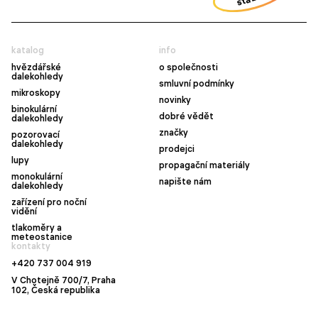
katalog
info
hvězdářské
o společnosti
dalekohledy
smluvní podmínky
mikroskopy
novinky
binokulární
dobré vědět
dalekohledy
značky
pozorovací
dalekohledy
prodejci
lupy
propagační materiály
monokulární
napište nám
dalekohledy
zařízení pro noční
vidění
tlakoměry a
meteostanice
kontakty
+420 737 004 919
V Chotejně 700/7, Praha
102, Česká republika