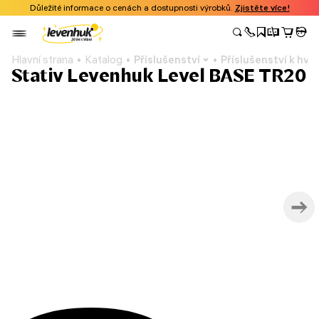
Důležité informace o cenách a dostupnosti výrobků.
Zjistěte více!
Hlavní strana
Katalog
Příslušenství
Příslušenství k h
Stativ Levenhuk Level BASE TR20