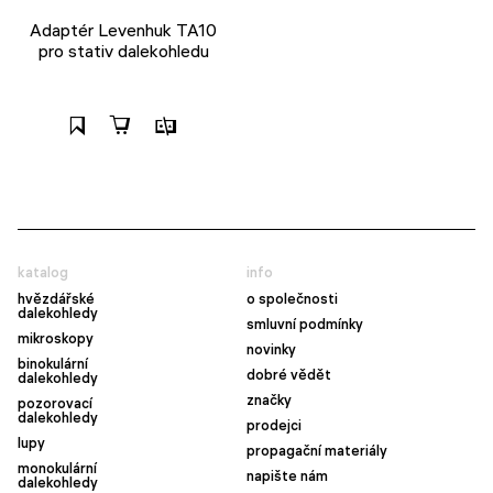
Adaptér Levenhuk TA10
pro stativ dalekohledu
katalog
info
hvězdářské
o společnosti
dalekohledy
smluvní podmínky
mikroskopy
novinky
binokulární
dobré vědět
dalekohledy
značky
pozorovací
dalekohledy
prodejci
lupy
propagační materiály
monokulární
napište nám
dalekohledy