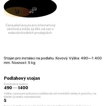
Cena platí pouze pro internetový
obchod a může se lišit od cen v
maloobchodních prodejnách.
Stojan pro instalaci na podlahu. Kovový. Výška: 490—1 400
mm. Nosnost: 5 kg
Podlahový stojan
Konstrukce stativu
490 — 1400
Výška v provozní poloze je vzdálenost od montážní desky k povrchu, na
kterém je stativ nainstalován
5