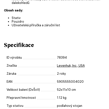
dalekohledů
Obsah sady:
Stativ
Pouzdro
Uživatelská příručka a záruční list
Specifikace
ID výrobku
78394
Značka
Levenhuk, Inc., USA
Záruka
2 roky
EAN
5905555004020
Velikost balení (DxŠxV)
52x11x10 cm
Přepravní hmotnost
1.12 kg
Typ stativu
podlahový stojan