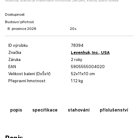
Nosnost stativu je maximální hmotnost zařízení, kterou stativ unese
Dostupnost
Budoucí příchozí
8. prosince 2026
20+
ID výrobku
78394
Značka
Levenhuk, Inc., USA
Záruka
2 roky
EAN
5905555004020
Velikost balení (DxŠxV)
52x11x10 cm
Přepravní hmotnost
1.12 kg
popis
specifikace
stahování
příslušenství
Popis