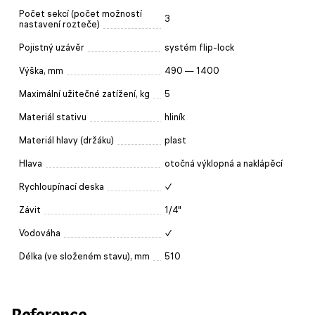
Počet sekcí (počet možností
3
nastavení rozteče)
Pojistný uzávěr
systém flip-lock
Výška, mm
490 — 1400
Maximální užitečné zatížení, kg
5
Materiál stativu
hliník
Materiál hlavy (držáku)
plast
Hlava
otočná výklopná a naklápěcí
Rychloupínací deska
✓
Závit
1/4"
Vodováha
✓
Délka (ve složeném stavu), mm
510
Reference