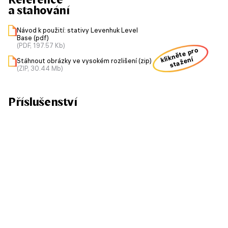
a stahování
Návod k použití: stativy Levenhuk Level
Base (pdf)
(PDF, 197.57 Kb)
klikněte pro
stažení
Stáhnout obrázky ve vysokém rozlišení (zip)
(ZIP, 30.44 Mb)
Příslušenství