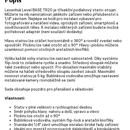
Levenhuk Level BASE TR20 je třísekční podlahový stativ-stojan.
Můžete na něj nainstalovat jakékoliv zařízení nebo příslušenství s
1/4" závitem. Nejlépe se hodí pro instalaci vybavení pro
fotografování a natáčení videa, optických zařízení, smartphonů a
osvětlovacích těles. K instalaci některých zařízení budete možná
potřebovat adaptér (není součástí dodávky).
Hlavu stativu lze otáčet horizontálně o 360° a rovněž zvedat nebo
spouštět. Plošinu lze také otočit až o 90°. Hlavu i plošinu můžete
uzamknout pomocí otočných aretačních knoflíků.
Výšku každé nohy stativu lze nastavit samostatně. Díky systému
flip-lock to zvládnete rychle a snadno. Středový sloupek můžete
také zvednout nebo spustit. Pro dosažení maximální stability
můžete na háček středového sloupku zavěsit závaží. Maximální
nosnost stativu je 5 kg. Bublinková vodováha umožňuje nastavení
instalované kamery rovnoběžně se zemí.
Sada obsahuje pouzdro pro přenášení a skladování.
Vlastnosti:
Stativ v plné velikosti s rychloupínací deskou
Směr pohybu hlavy: nahoru a dolů, vpravo a vlevo
Plošinu lze otočit až o 90°
Bublinková vodováha, systém flip-lock a aretační knoflíky
Standardní 1/4" závit umožňuje instalaci široké řady zařízení
Ideální pro montáž pozorovacích dalekohledů a binokulárních