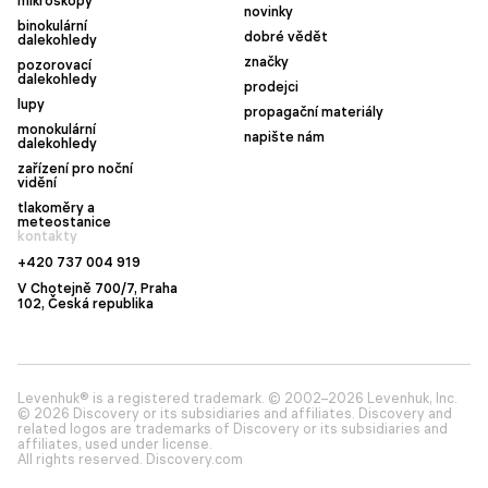
mikroskopy
novinky
binokulární
dobré vědět
dalekohledy
značky
pozorovací
dalekohledy
prodejci
lupy
propagační materiály
monokulární
napište nám
dalekohledy
zařízení pro noční
vidění
tlakoměry a
meteostanice
kontakty
+420 737 004 919
V Chotejně 700/7, Praha
102, Česká republika
Levenhuk® is a registered trademark. © 2002–2026 Levenhuk, Inc.
© 2026 Discovery or its subsidiaries and affiliates. Discovery and
related logos are trademarks of Discovery or its subsidiaries and
affiliates, used under license.
All rights reserved. Discovery.com