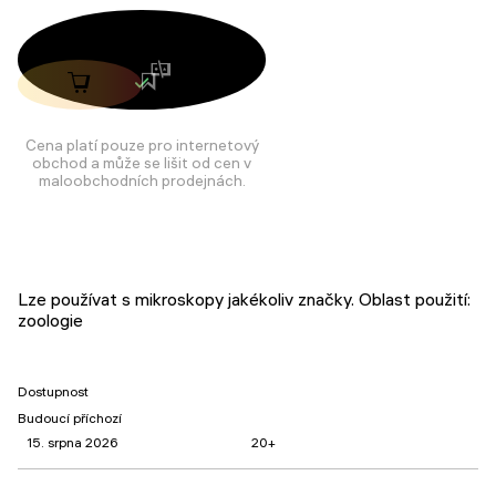
Cena platí pouze pro internetový
obchod a může se lišit od cen v
maloobchodních prodejnách.
Lze používat s mikroskopy jakékoliv značky. Oblast použití:
zoologie
Dostupnost
Budoucí příchozí
15. srpna 2026
20+