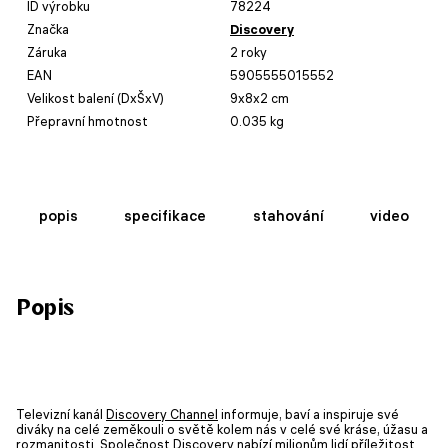
ID výrobku
78224
Značka
Discovery
Záruka
2 roky
EAN
5905555015552
Velikost balení (DxŠxV)
9x8x2 cm
Přepravní hmotnost
0.035 kg
popis
specifikace
stahování
video
Popis
Televizní kanál
Discovery Channel
informuje, baví a inspiruje své
diváky na celé zeměkouli o světě kolem nás v celé své kráse, úžasu a
rozmanitosti. Společnost Discovery nabízí milionům lidí příležitost