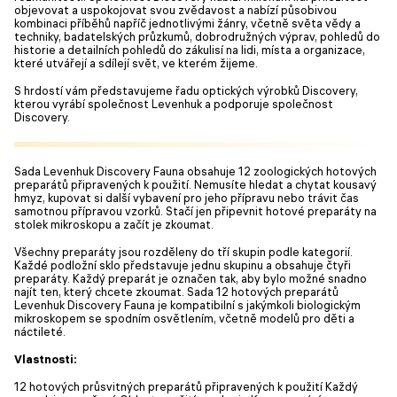
objevovat a uspokojovat svou zvědavost a nabízí působivou
kombinaci příběhů napříč jednotlivými žánry, včetně světa vědy a
techniky, badatelských průzkumů, dobrodružných výprav, pohledů do
historie a detailních pohledů do zákulisí na lidi, místa a organizace,
které utvářejí a sdílejí svět, ve kterém žijeme.
S hrdostí vám představujeme řadu optických výrobků Discovery,
kterou vyrábí společnost Levenhuk a podporuje společnost
Discovery.
Sada Levenhuk Discovery Fauna obsahuje 12 zoologických hotových
preparátů připravených k použití. Nemusíte hledat a chytat kousavý
hmyz, kupovat si další vybavení pro jeho přípravu nebo trávit čas
samotnou přípravou vzorků. Stačí jen připevnit hotové preparáty na
stolek mikroskopu a začít je zkoumat.
Všechny preparáty jsou rozděleny do tří skupin podle kategorií.
Každé podložní sklo představuje jednu skupinu a obsahuje čtyři
preparáty. Každý preparát je označen tak, aby bylo možné snadno
najít ten, který chcete zkoumat. Sada 12 hotových preparátů
Levenhuk Discovery Fauna je kompatibilní s jakýmkoli biologickým
mikroskopem se spodním osvětlením, včetně modelů pro děti a
náctileté.
Vlastnosti:
12 hotových průsvitných preparátů připravených k použití Každý