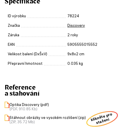
Specifikace
ID výrobku
78224
Značka
Discovery
Záruka
2 roky
EAN
5905555015552
Velikost balení (DxŠxV)
9x8x2 cm
Přepravní hmotnost
0.035 kg
Reference
a stahování
Optika Discovery (pdf)
(PDF, 910.85 Kb)
klikněte pro
Stáhnout obrázky ve vysokém rozlišení (zip)
stažení
(ZIP, 35.72 Mb)