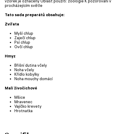
vzorek je označený Oblast použití: zoologie K pozorování v
procházejícím světle
Tato sada preparátů obsahuje:
Zvířata
Myší chlup
Zaječí chlup
Psí chlup
Ovčí chlup
Hmyz
Břišní dutina včely
Noha včely
Křídlo kobylky
Noha mouchy domácí
Malí živočichové
Mšice
Mravenec
Vajíčko krevety
Hrotnatka