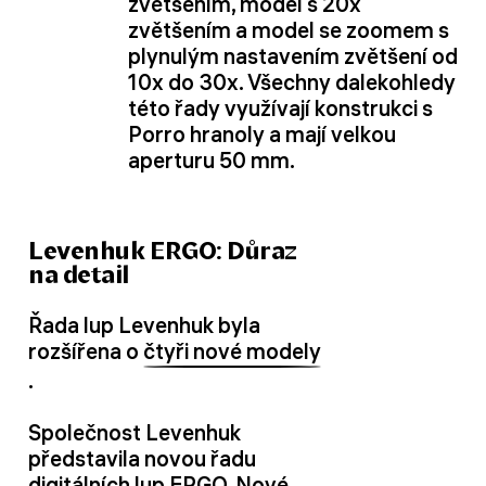
zvětšením, model s 20x
zvětšením a model se zoomem s
plynulým nastavením zvětšení od
10x do 30x. Všechny dalekohledy
této řady využívají konstrukci s
Porro hranoly a mají velkou
aperturu 50 mm.
Levenhuk ERGO: Důraz
na detail
Řada lup Levenhuk byla
rozšířena o
čtyři nové modely
.
Společnost Levenhuk
představila novou řadu
digitálních lup ERGO. Nové