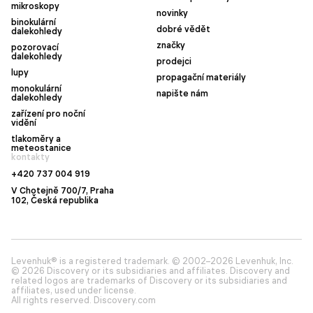
mikroskopy
novinky
binokulární
dobré vědět
dalekohledy
značky
pozorovací
dalekohledy
prodejci
lupy
propagační materiály
monokulární
napište nám
dalekohledy
zařízení pro noční
vidění
tlakoměry a
meteostanice
kontakty
+420 737 004 919
V Chotejně 700/7, Praha
102, Česká republika
Levenhuk® is a registered trademark. © 2002–2026 Levenhuk, Inc.
© 2026 Discovery or its subsidiaries and affiliates. Discovery and
related logos are trademarks of Discovery or its subsidiaries and
affiliates, used under license.
All rights reserved. Discovery.com