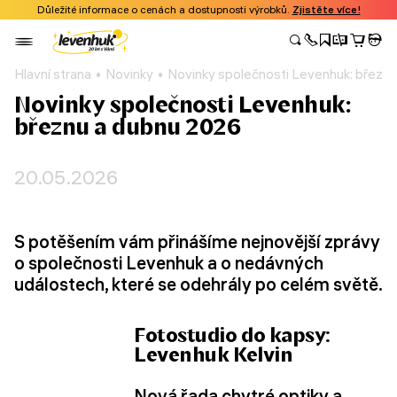
Důležité informace o cenách a dostupnosti výrobků.
Zjistěte více!
Hlavní strana
Novinky
Novinky společnosti Levenhuk: březn
Novinky společnosti Levenhuk:
březnu a dubnu 2026
20.05.2026
S potěšením vám přinášíme nejnovější zprávy
o společnosti Levenhuk a o nedávných
událostech, které se odehrály po celém světě.
Fotostudio do kapsy:
Levenhuk Kelvin
Nová řada
chytré optiky a