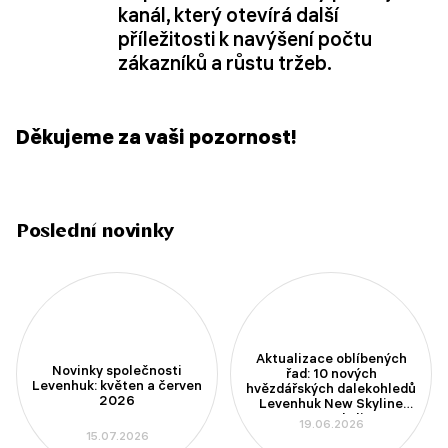
kanál, který otevírá další
příležitosti k navýšení počtu
zákazníků a růstu tržeb.
Děkujeme za vaši pozornost!
Poslední novinky
Aktualizace oblíbených
Novinky společnosti
řad: 10 nových
Levenhuk: květen a červen
hvězdářských dalekohledů
2026
Levenhuk New Skyline
PLUS a New Skyline PRO
19.06.2026
15.07.2026