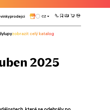
vinky
prodejci
CZ
dy
lupy
zobrazit celý katalog
Duben 2025
dálostech, které se odehrály po