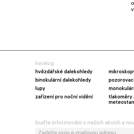
o
v
katalog
hvězdářské dalekohledy
mikroskop
binokulární dalekohledy
pozorovací
lupy
monokulár
zařízení pro noční vidění
tlakoměry 
meteostan
buďte informováni o našich akcích a no