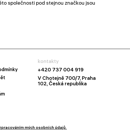
éto společnosti pod stejnou značkou jsou
kontakty
odmínky
+420 737 004 919
dět
V Chotejně 700/7, Praha
102, Česká republika
ám
zpracováním mých osobních údajů.