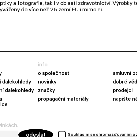
ptiky a fotografie, tak i v oblasti zdravotnictví.
Výrobky t
yváženy do více než 25 zemí EU i mimo ni.
info
y
o společnosti
smluvní p
 dalekohledy
novinky
dobré vě
ní dalekohledy
značky
prodejci
a
propagační materiály
napište n
ice
vinkách.
odeslat
Souhlasím se shromažďováním a 