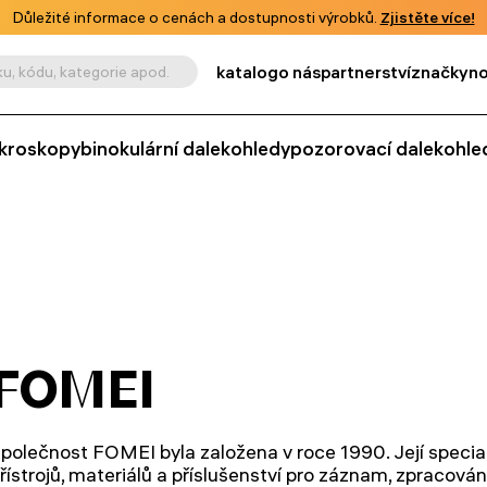
Důležité informace o cenách a dostupnosti výrobků.
Zjistěte více!
katalog
o nás
partnerství
značky
no
u, kódu, kategorie apod.
kroskopy
binokulární dalekohledy
pozorovací dalekohle
FOMEI
polečnost FOMEI byla založena v roce 1990. Její speciali
řístrojů, materiálů a příslušenství pro záznam, zpracování