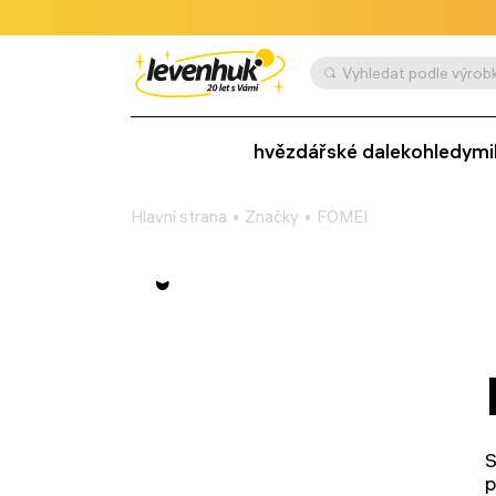
Vyhledat podle výrobk
hvězdářské dalekohledy
mi
Hlavní strana
Značky
FOMEI
S
p