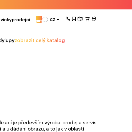
vinky
prodejci
CZ
dy
lupy
zobrazit celý katalog
zací je především výroba, prodej a servis
 a ukládání obrazu, a to jak v oblasti